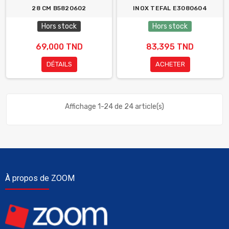
28 CM B5820602
INOX TEFAL E3080604
Hors stock
Hors stock
69,000 TND
83,395 TND
DÉTAILS
ACHETER
Affichage 1-24 de 24 article(s)
À propos de ZOOM