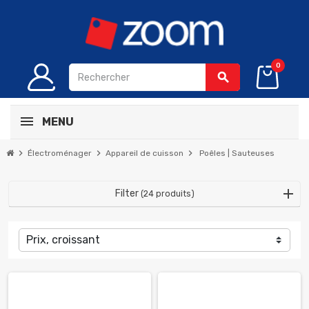
0
search
MENU
chevron_right
chevron_right
chevron_right
Électroménager
Appareil de cuisson
Poêles | Sauteuses
Filter
(24 produits)
Prix, croissant