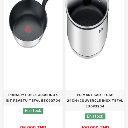
PRIMARY POELE 30CM INOX
PRIMARY SAUTEUSE
INT REVETU TEFAL E3090704
24CM+COUVERCLE INOX TEFAL
E3093204
En stock
En stock
95,000 TND
109,000 TND