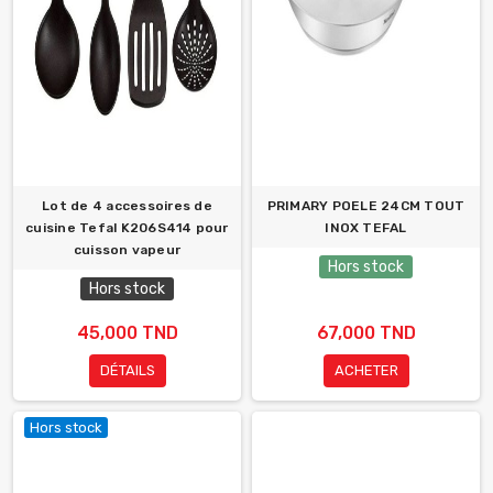
Lot de 4 accessoires de
PRIMARY POELE 24CM TOUT
cuisine Tefal K206S414 pour
INOX TEFAL
cuisson vapeur
Hors stock
Hors stock
45,000 TND
67,000 TND
DÉTAILS
ACHETER
Hors stock