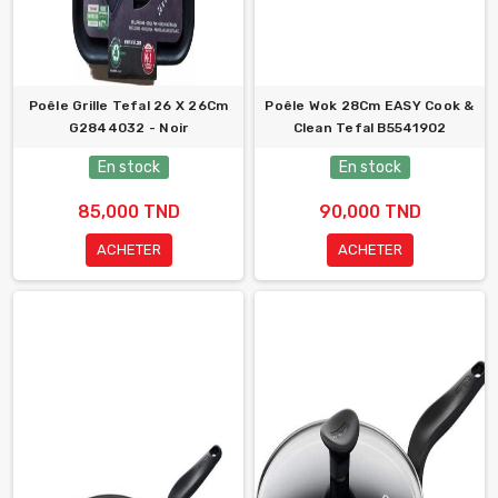
Poêle Grille Tefal 26 X 26Cm
Poêle Wok 28Cm EASY Cook &
G2844032 - Noir
Clean Tefal B5541902
En stock
En stock
85,000 TND
90,000 TND
ACHETER
ACHETER