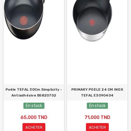
Poêle TEFAL 30Cm Simplicity -
PRIMARY POELE 24 CM INOX
Antiadhésive B5820702
TEFAL E3090404
En stock
En stock
65,000 TND
71,000 TND
ACHETER
ACHETER