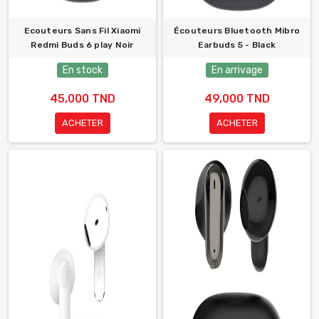
Ecouteurs Sans Fil Xiaomi
Écouteurs Bluetooth Mibro
Redmi Buds 6 play Noir
Earbuds 5 - Black
En stock
En arrivage
45,000 TND
49,000 TND
ACHETER
ACHETER