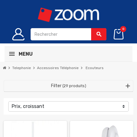
0
search
MENU
chevron_right
chevron_right
chevron_right
Telephonie
Accessoires Téléphonie
Ecouteurs
Filter
(29 produits)
Prix, croissant