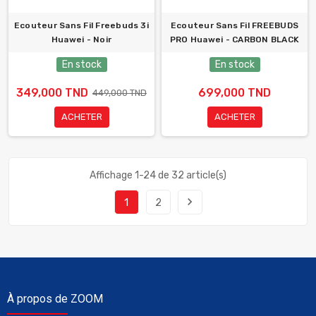
Ecouteur Sans Fil Freebuds 3i
Ecouteur Sans Fil FREEBUDS
Huawei - Noir
PRO Huawei - CARBON BLACK
En stock
En stock
349,000 TND
699,000 TND
449,000 TND
ACHETER
ACHETER
Affichage 1-24 de 32 article(s)
navigate_next
1
2
À propos de ZOOM