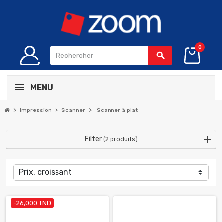
0
search
MENU
chevron_right
chevron_right
chevron_right
Impression
Scanner
Scanner à plat
Filter
(2 produits)
Prix, croissant
-26,000 TND