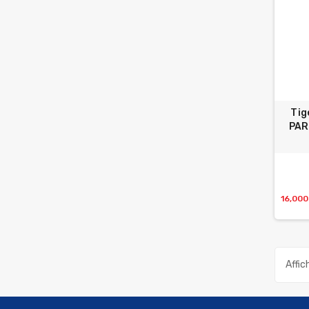
Tig
PAR
16,00
Affic