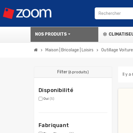
NOS PRODUITS
CLIMATISE
Maison | Bricolage | Loisirs
Outillage Voiture
chevron_right
chevron_right
Filter
(6 produits)
Il y a
Disponibilité
Oui
(5)
Fabriquant