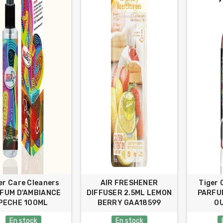
er Care Cleaners
AIR FRESHENER
Tiger 
FUM D'AMBIANCE
DIFFUSER 2.5ML LEMON
PARFU
PECHE 100ML
BERRY GAA18599
O
En stock
En stock