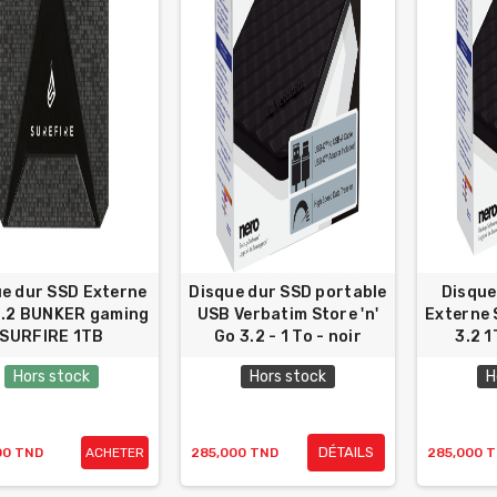
e dur SSD Externe
Disque dur SSD portable
Disque
3.2 BUNKER gaming
USB Verbatim Store 'n'
Externe 
SURFIRE 1TB
Go 3.2 - 1 To - noir
3.2 
Hors stock
Hors stock
H
DÉTAILS
00 TND
ACHETER
285,000 TND
285,000 