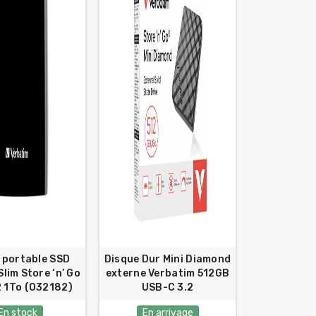
 portable SSD
Disque Dur Mini Diamond
lim Store ‘n’ Go
externe Verbatim 512GB
2 1To (032182)
USB-C 3.2
En stock
En arrivage