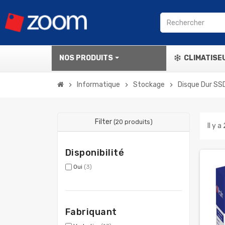
NOS PRODUITS
CLIMATISE
Informatique
Stockage
Disque Dur SS
chevron_right
chevron_right
chevron_right
Filter
(20 produits)
Il y a
Disponibilité
Oui
(3)
Fabriquant