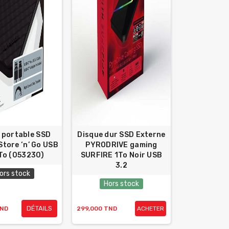
 portable SSD
Disque dur SSD Externe
Store ‘n’ Go USB
PYRODRIVE gaming
1To (053230)
SURFIRE 1To Noir USB
3.2
ors stock
Hors stock
DÉTAILS
TND
299,000 TND
ACHETER