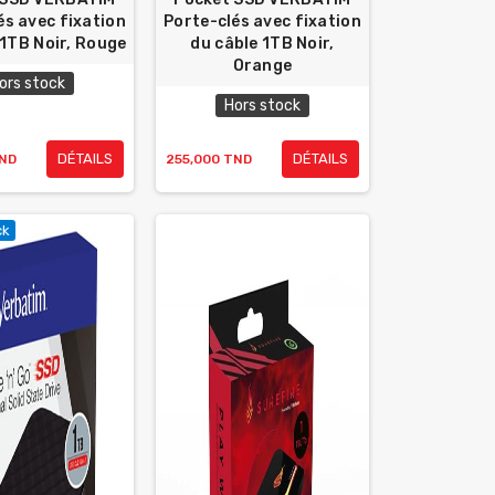
és avec fixation
Porte-clés avec fixation
 1TB Noir, Rouge
du câble 1TB Noir,
Orange
ors stock
Hors stock
DÉTAILS
DÉTAILS
TND
255,000 TND
ck