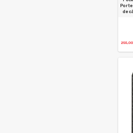
Porte
de c
255,0