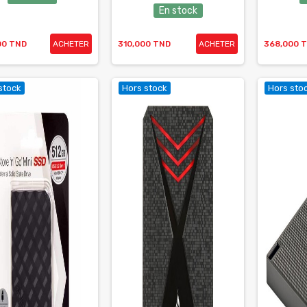
En stock
00 TND
ACHETER
310,000 TND
ACHETER
368,000 
stock
Hors stock
Hors sto