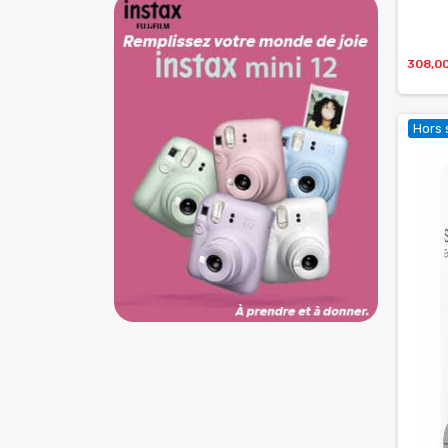
308,0
Hors 