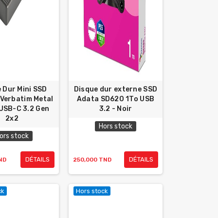
 Dur Mini SSD
Disque dur externe SSD
 Verbatim Metal
Adata SD620 1To USB
USB-C 3.2 Gen
3.2 - Noir
2x2
Hors stock
ors stock
DÉTAILS
DÉTAILS
ND
250,000 TND
ck
Hors stock