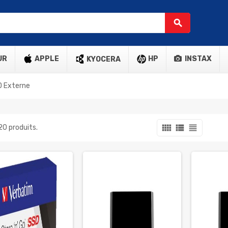
search
UR
APPLE
HP
INSTAX
KYOCERA
D Externe
view_comfy
view_list
view_headline
 20 produits.