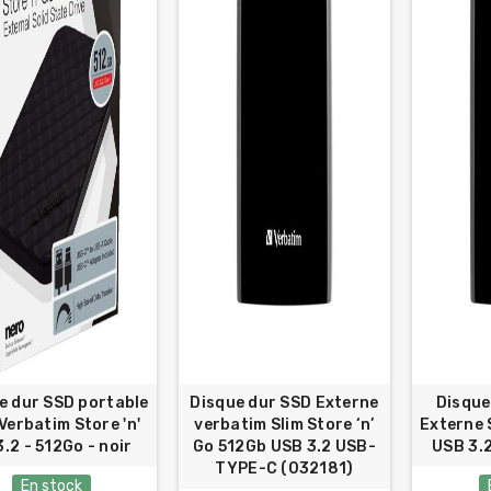
e dur SSD portable
Disque dur SSD Externe
Disque
Verbatim Store 'n'
verbatim Slim Store ‘n’
Externe S
3.2 - 512Go - noir
Go 512Gb USB 3.2 USB-
USB 3.
TYPE-C (032181)
En stock