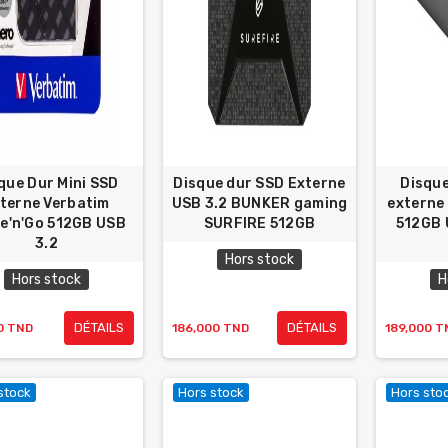
que Dur Mini SSD
Disque dur SSD Externe
Disque
terne Verbatim
USB 3.2 BUNKER gaming
externe
e'n'Go 512GB USB
SURFIRE 512GB
512GB 
3.2
Hors stock
Hors stock
H
DÉTAILS
DÉTAILS
0 TND
186,000 TND
189,000 T
stock
Hors stock
Hors sto