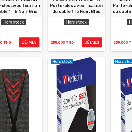
-clés avec fixation
Porte-clés avec fixation
Porte-cl
âble 1 TB Noir,Gris
du câble 1To Noir, Bleu
du câble
Hors stock
Hors stock
H
DÉTAILS
DÉTAILS
00 TND
255,000 TND
255,000 
Hors stock
Hors sto