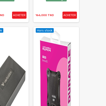
TND
ACHETER
166,000 TND
ACHETER
ck
Hors stock