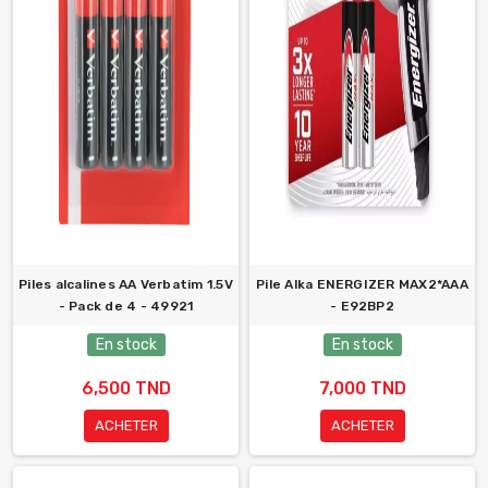
Piles alcalines AA Verbatim 1.5V
Pile Alka ENERGIZER MAX2*AAA
- Pack de 4 - 49921
- E92BP2
En stock
En stock
6,500 TND
7,000 TND
ACHETER
ACHETER