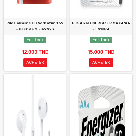
Piles alcalines D Verbatim 1.5V
Pile Alkal ENERGIZER MAX4*AA
- Pack de 2 - 49923
- E91BP4
En stock
En stock
12,000 TND
15,000 TND
ACHETER
ACHETER