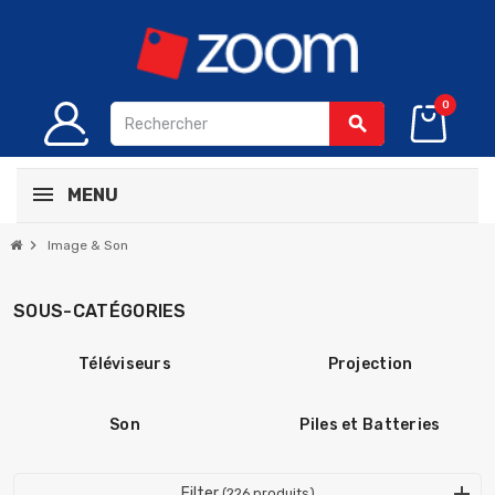
0
search
MENU
chevron_right
Image & Son
SOUS-CATÉGORIES
Téléviseurs
Projection
Son
Piles et Batteries
Filter
(226 produits)