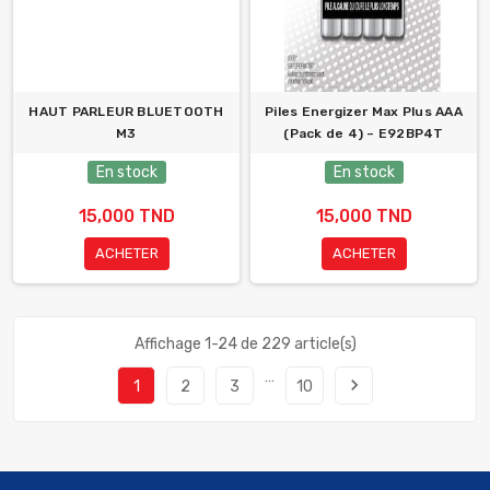
HAUT PARLEUR BLUETOOTH
Piles Energizer Max Plus AAA
M3
(Pack de 4) – E92BP4T
En stock
En stock
15,000 TND
15,000 TND
ACHETER
ACHETER
Affichage 1-24 de 229 article(s)
…
navigate_next
1
2
3
10