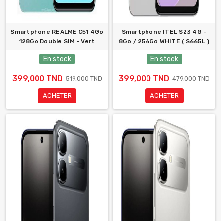
Smartphone REALME C51 4Go
Smartphone ITEL S23 4G -
128Go Double SIM - Vert
8Go / 256Go WHITE ( S665L )
En stock
En stock
399,000 TND
399,000 TND
519,000 TND
479,000 TND
ACHETER
ACHETER