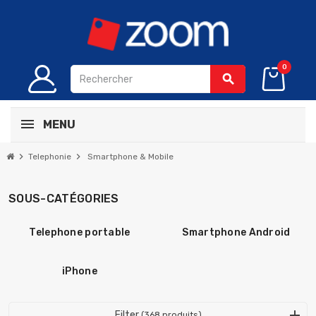
0
search
MENU
chevron_right
chevron_right
Telephonie
Smartphone & Mobile
SOUS-CATÉGORIES
Telephone portable
Smartphone Android
iPhone
Filter
(368 produits)