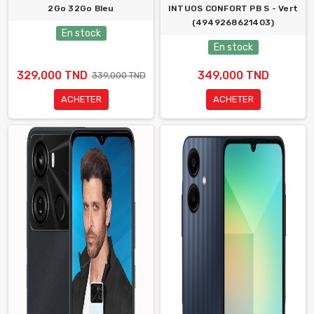
2Go 32Go Bleu
INTUOS CONFORT PB S - Vert
(4949268621403)
En stock
En stock
329,000 TND
349,000 TND
339,000 TND
ACHETER
ACHETER