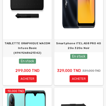
TABLETTE GRAPHIQUE WACOM
Smartphone ITEL A58 PRO 4G
Intuos Basic
2Go 32Go Noir
(4949268621342)
En stock
En stock
299,000 TND
329,000 TND
339,000 TND
ACHETER
ACHETER
-10,000 TND