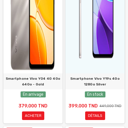
Smartphone Vivo Y04 4G 4Go
Smartphone Vivo Y19s 4Go
64Go - Gold
128Go Silver
En arrivage
En stock
379,000 TND
399,000 TND
449,000 TND
ACHETER
DÉTAILS