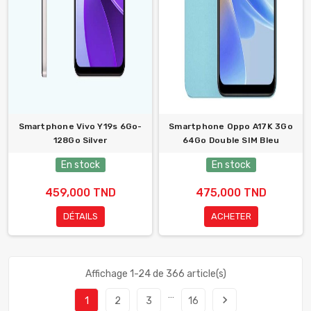
Smartphone Vivo Y19s 6Go-
Smartphone Oppo A17K 3Go
128Go Silver
64Go Double SIM Bleu
En stock
En stock
459,000 TND
475,000 TND
DÉTAILS
ACHETER
Affichage 1-24 de 366 article(s)
…
navigate_next
1
2
3
16