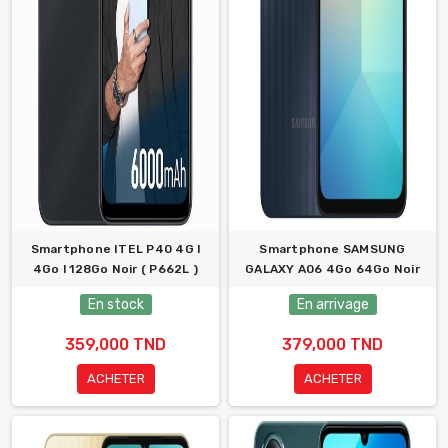
Smartphone ITEL P40 4G l
Smartphone SAMSUNG
4Go l 128Go Noir ( P662L )
GALAXY A06 4Go 64Go Noir
En stock
En arrivage
359,000 TND
379,000 TND
ACHETER
ACHETER