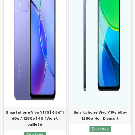
Smartphone Vivo Y17S | 6.56" l
Smartphone Vivo Y19s 6Go-
6Go / 128Go | 4G | Violet
128Go Noir Diamant
pailleté
En stock