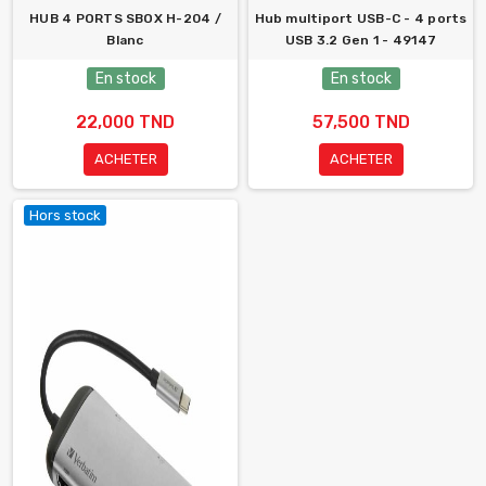
HUB 4 PORTS SBOX H-204 /
Hub multiport USB-C - 4 ports
Blanc
USB 3.2 Gen 1 - 49147
En stock
En stock
22,000 TND
57,500 TND
ACHETER
ACHETER
Hors stock