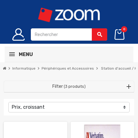
0
search
MENU
chevron_right
chevron_right
chevron_right
Informatique
Périphériques et Accessoires
Station d'accueil / 
Filter
(3 produits)
Prix, croissant