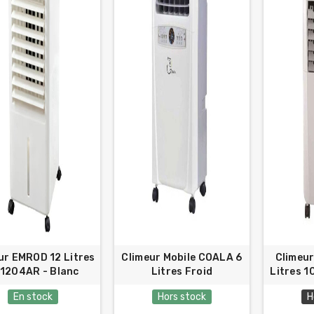
ur EMROD 12 Litres
Climeur Mobile COALA 6
Climeur
1204AR - Blanc
Litres Froid
Litres 1
En stock
Hors stock
H