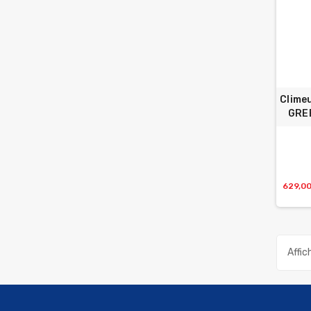
Climeu
GREE
629,0
Affic