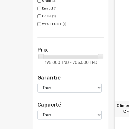
GREE
(3)
Emrod
(1)
Coala
(1)
WEST POINT
(1)
Prix
195,000 TND - 705,000 TND
Garantie
Capacité
Clime
CF