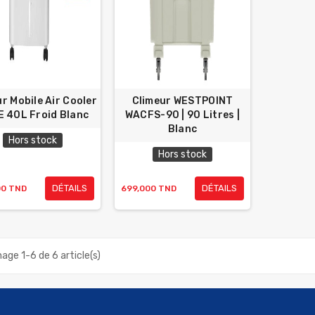
r Mobile Air Cooler
Climeur WESTPOINT
 40L Froid Blanc
WACFS-90 | 90 Litres |
Blanc
Hors stock
Hors stock
DÉTAILS
DÉTAILS
00 TND
699,000 TND
hage 1-6 de 6 article(s)