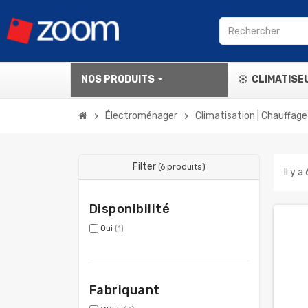
NOS PRODUITS
CLIMATISE
Électroménager
Climatisation | Chauffage
chevron_right
chevron_right
Filter
(6 produits)
Il y a
Disponibilité
Oui
(1)
Fabriquant