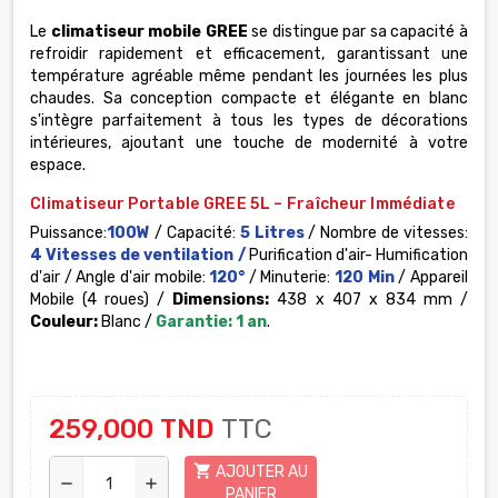
Le
climatiseur mobile GREE
se distingue par sa capacité à
refroidir rapidement et efficacement, garantissant une
température agréable même pendant les journées les plus
chaudes. Sa conception compacte et élégante en blanc
s'intègre parfaitement à tous les types de décorations
intérieures, ajoutant une touche de modernité à votre
espace.
Climatiseur Portable GREE 5L – Fraîcheur Immédiate
Puissance:
100W
/ Capacité:
5 Litres
/ Nombre de vitesses:
4 Vitesses de ventilation /
Purification d'air- Humification
d'air / Angle d'air mobile:
120°
/ Minuterie:
120 Min
/ Appareil
Mobile (4 roues) /
Dimensions:
438 x 407 x 834 mm /
Couleur:
Blanc /
Garantie: 1 an
.
259,000 TND
TTC
shopping_cart
AJOUTER AU
remove
add
PANIER