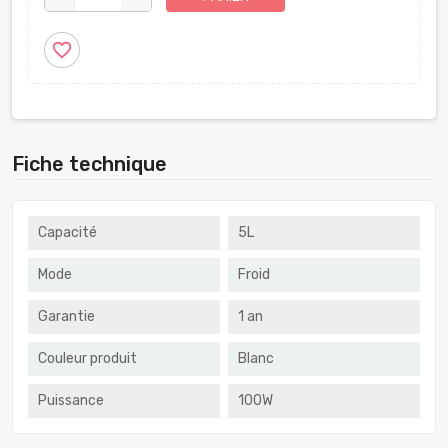
favorite_border
Fiche technique
Capacité
5L
Mode
Froid
Garantie
1 an
Couleur produit
Blanc
Puissance
100W