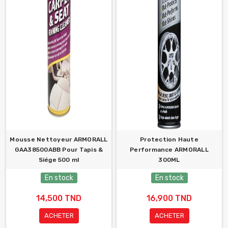
Mousse Nettoyeur ARMORALL
Protection Haute
GAA38500ABB Pour Tapis &
Performance ARMORALL
Siége 500 ml
300ML
En stock
En stock
14,500 TND
16,900 TND
ACHETER
ACHETER