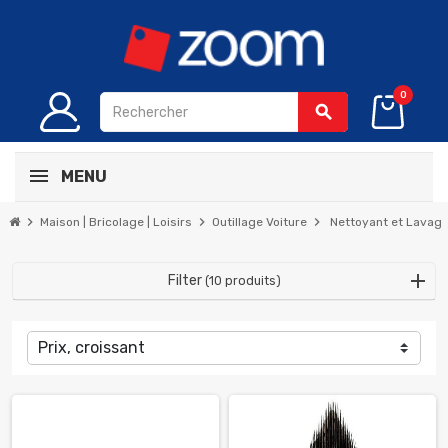
0
search
MENU
chevron_right
chevron_right
chevron_right
Maison | Bricolage | Loisirs
Outillage Voiture
Nettoyant et Lavag
Filter
(10 produits)
Prix, croissant