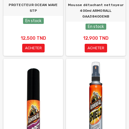
PROTECTEUR OCEAN WAVE
Mousse détachant nettoyeur
STP
400ml ARMORALL
GAA38400ENB
En stock
En stock
12,500 TND
12,900 TND
ACHETER
ACHETER