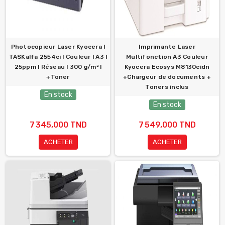
Photocopieur Laser Kyocera l
Imprimante Laser
TASKalfa 2554ci l Couleur l A3 l
Multifonction A3 Couleur
25ppm l Réseau l 300 g/m² l
Kyocera Ecosys M8130cidn
+Toner
+Chargeur de documents +
Toners inclus
En stock
En stock
7 345,000 TND
7 549,000 TND
ACHETER
ACHETER