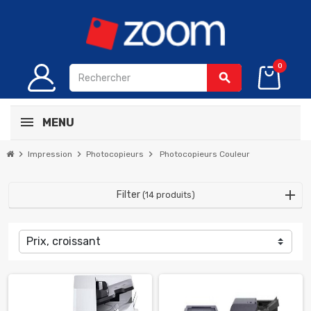
0
search
MENU
chevron_right
chevron_right
chevron_right
Impression
Photocopieurs
Photocopieurs Couleur
Filter
(14 produits)
Prix, croissant