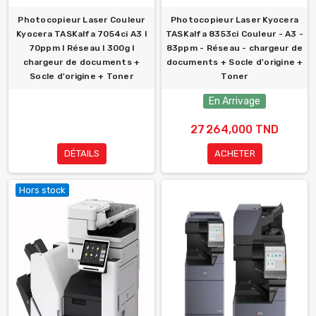
Photocopieur Laser Couleur
Photocopieur Laser Kyocera
Kyocera TASKalfa 7054ci A3 l
TASKalfa 8353ci Couleur - A3 -
70ppm l Réseau l 300g l
83ppm - Réseau - chargeur de
chargeur de documents +
documents + Socle d'origine +
Socle d'origine + Toner
Toner
En Arrivage
27 264,000 TND
DÉTAILS
ACHETER
Hors stock