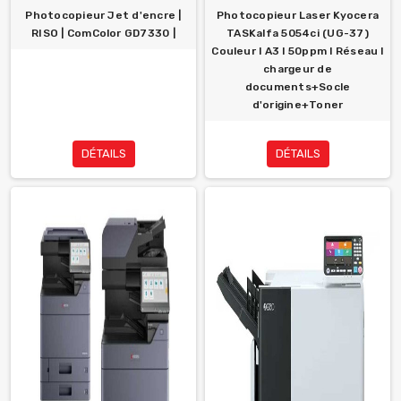
Photocopieur Jet d'encre |
Photocopieur Laser Kyocera
RISO | ComColor GD7330 |
TASKalfa 5054ci (UG-37)
Couleur l A3 l 50ppm l Réseau l
chargeur de
documents+Socle
d'origine+Toner
DÉTAILS
DÉTAILS