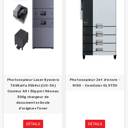
Photocopieur Laser Kyocera
Photocopieur Jet d'encre -
TASKalfa 3554ci (UG-36)
RISO - ComColor GL9730
Couleur A3 l 35ppm l Réseau
300g chargeur de
documents+Socle
d'origine+Toner
DÉTAILS
DÉTAILS