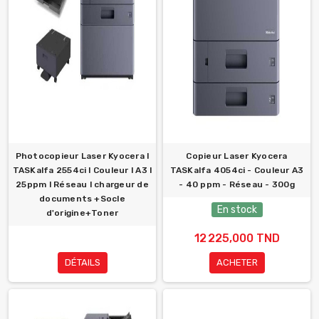
Photocopieur Laser Kyocera l
Copieur Laser Kyocera
TASKalfa 2554ci l Couleur l A3 l
TASKalfa 4054ci - Couleur A3
25ppm l Réseau l chargeur de
- 40 ppm - Réseau - 300g
documents +Socle
En stock
d'origine+Toner
12 225,000 TND
DÉTAILS
ACHETER