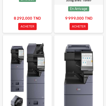
300g avec Toner
En Arrivage
8 292,000 TND
9 999,000 TND
ACHETER
ACHETER