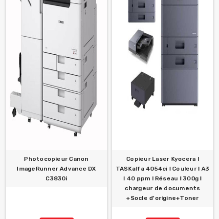
Photocopieur Canon
Copieur Laser Kyocera l
ImageRunner Advance DX
TASKalfa 4054ci l Couleur l A3
C3830i
l 40 ppm l Réseau l 300g l
chargeur de documents
+Socle d'origine+Toner