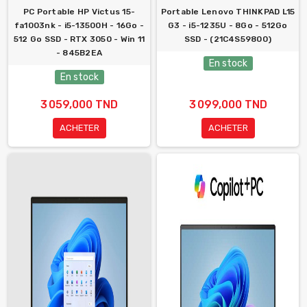
PC Portable HP Victus 15-
Portable Lenovo THINKPAD L15
fa1003nk - i5-13500H - 16Go -
G3 - i5-1235U - 8Go - 512Go
512 Go SSD - RTX 3050 - Win 11
SSD - (21C4S59800)
- 845B2EA
En stock
En stock
3 059,000 TND
3 099,000 TND
ACHETER
ACHETER