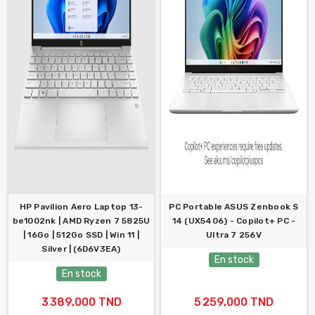
HP Pavilion Aero Laptop 13-
PC Portable ASUS Zenbook S
be1002nk | AMD Ryzen 7 5825U
14 (UX5406) - Copilot+ PC -
| 16Go | 512Go SSD | Win 11 |
Ultra 7 256V
Silver | (6D6V3EA)
En stock
En stock
3 389,000 TND
5 259,000 TND