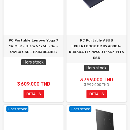
PC Portable Lenovo Yoga 7
PC Portable ASUS
14IML9 - Ultra 5 125U - 16 -
EXPERTBOOK B9 B9400BA-
512Go SSD - 83DJ00A8FG
KC0644 l I7-1255U l 16Go l 1To
SSD
Hors stock
Hors stock
3 799,000 TND
3 609,000 TND
3 999,000 TND
DÉTAILS
DÉTAILS
Hors stock
Hors stock