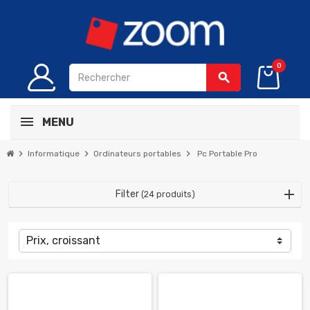
0
search
MENU
chevron_right
chevron_right
chevron_right
Informatique
Ordinateurs portables
Pc Portable Pro
Filter
(24 produits)
Prix, croissant