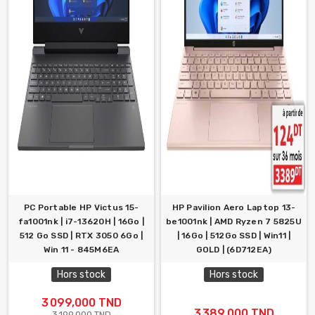
PC Portable HP Victus 15-
HP Pavilion Aero Laptop 13-
fa1001nk | i7-13620H | 16Go |
be1001nk | AMD Ryzen 7 5825U
512 Go SSD | RTX 3050 6Go |
| 16Go | 512Go SSD | Win11 |
Win 11 - 845M6EA
GOLD | (6D712EA)
Hors stock
Hors stock
3 099,000 TND
3 389,000 TND
3 199,000 TND