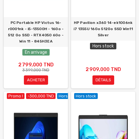
PC Portable HP Victus 16-
HP Pavilion x360 14-ek1006nk
r0001nk - i5-13500H - 16Go -
i7 1355U 16Go 512Go SSD Win11
512 Go SSD - RTX4050 6Go -
Silver
Win 11 - 845H3EA
Hors stock
En arrivage
2 799,000 TND
2 909,000 TND
3 399,000 TND
ACHETER
DÉTAILS
Promo !
-300,000 TND
Hors stock
Hors stock