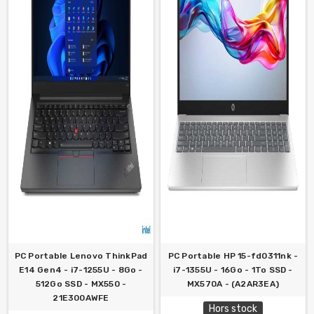
PC Portable Lenovo ThinkPad
PC Portable HP 15-fd0311nk -
E14 Gen4 - i7-1255U - 8Go -
i7-1355U - 16Go - 1To SSD -
512Go SSD - MX550 -
MX570A - (A2AR3EA)
21E300AWFE
Hors stock