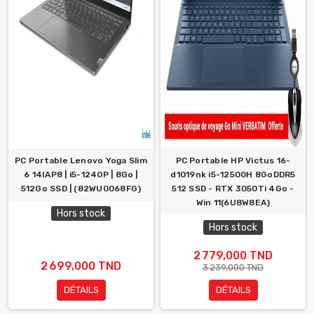
PC Portable Lenovo Yoga Slim
PC Portable HP Victus 16-
6 14IAP8 | i5-1240P | 8Go |
d1019nk i5-12500H 8GoDDR5
512Go SSD | (82WU0068FG)
512 SSD - RTX 3050Ti 4Go -
Win 11(6U8W8EA)
Hors stock
Hors stock
2 779,000 TND
2 699,000 TND
3 239,000 TND
DÉTAILS
DÉTAILS