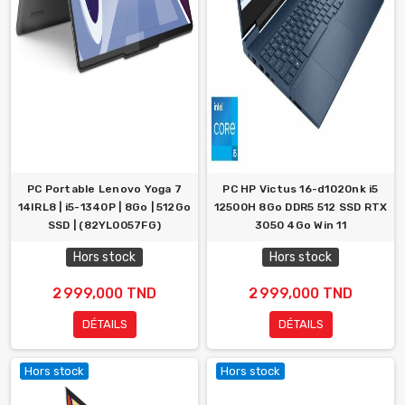
PC Portable Lenovo Yoga 7
PC HP Victus 16-d1020nk i5
14IRL8 | i5-1340P | 8Go | 512Go
12500H 8Go DDR5 512 SSD RTX
SSD | (82YL0057FG)
3050 4Go Win 11
Hors stock
Hors stock
2 999,000 TND
2 999,000 TND
DÉTAILS
DÉTAILS
Hors stock
Hors stock