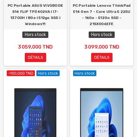
PC Portable ASUS VIVOBOOK
PC Portable Lenovo ThinkPad
S14 FLIP TP3402VA l I7-
E14 Gen 7 - Core Ultra 5 225U
13700H l 8Go l 512go SSD l
- 16Go - 512Go SSD -
Windows11
21SX006EFE
Hors stock
Hors stock
3 059,000 TND
3 099,000 TND
DÉTAILS
DÉTAILS
-100,000 TND
Hors stock
Hors stock