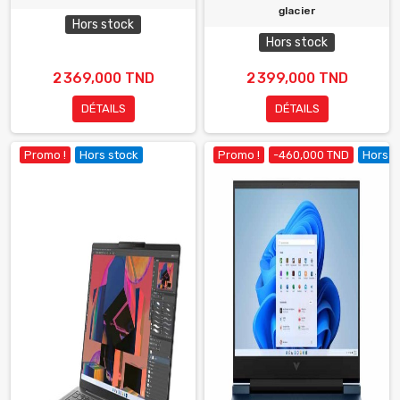
glacier
Hors stock
Hors stock
2 369,000 TND
2 399,000 TND
DÉTAILS
DÉTAILS
Promo !
Hors stock
Promo !
-460,000 TND
Hors s