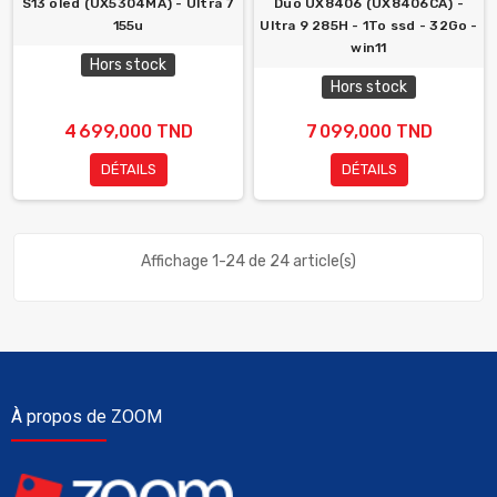
S13 oled (UX5304MA) - Ultra 7
Duo UX8406 (UX8406CA) -
155u
Ultra 9 285H - 1To ssd - 32Go -
win11
Hors stock
Hors stock
4 699,000 TND
7 099,000 TND
DÉTAILS
DÉTAILS
Affichage 1-24 de 24 article(s)
À propos de ZOOM