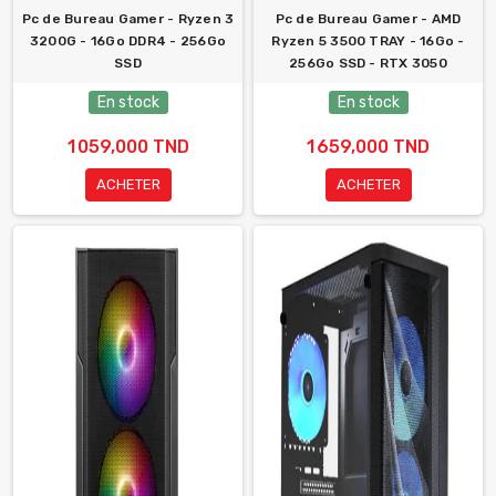
Pc de Bureau Gamer - Ryzen 3
Pc de Bureau Gamer - AMD
3200G - 16Go DDR4 - 256Go
Ryzen 5 3500 TRAY - 16Go -
SSD
256Go SSD - RTX 3050
En stock
En stock
1 059,000 TND
1 659,000 TND
ACHETER
ACHETER