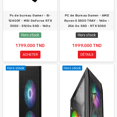
Pc de bureau Gamer - i5-
PC de Bureau Gamer - AMD
12400F - MSI GeForce RTX
Ryzen 5 5500 TRAY - 16Go -
3050 - 512Go SSD - 16Go
256 Go SSD - RTX 5050
Hors stock
Hors stock
1 799,000 TND
1 999,000 TND
ACHETER
DÉTAILS
Hors stock
Hors stock