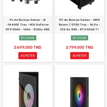
Pc de Bureau Gamer - i5
PC de Bureau Gamer - AMD
-14400F Tray - MSI GeForce
Ryzen 7 5700 Tray - 16 Go -
RTX 5060 - 16Go - 512Go SSD
512 Go SSD - RTX 5060 Ti
En stock
En stock
2 699,000 TND
2 799,000 TND
ACHETER
ACHETER