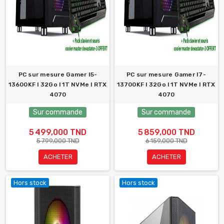
PC sur mesure Gamer I5-
PC sur mesure Gamer I7-
13600KF l 32Go l 1T NVMe l RTX
13700KF l 32Go l 1T NVMe l RTX
4070
4070
Sur commande
Sur commande
5 499,000 TND
5 859,000 TND
5 799,000 TND
6 159,000 TND
ACHETER
ACHETER
Hors stock
Hors stock