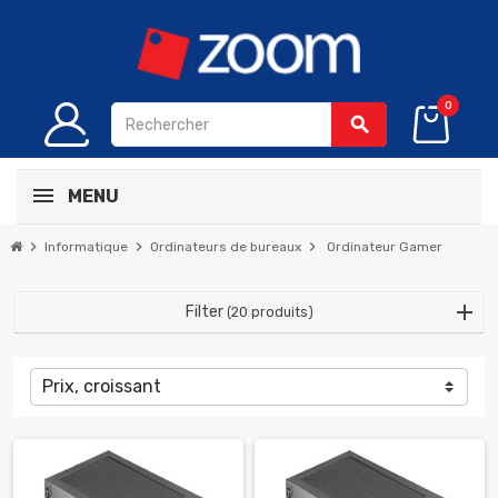
0
search
MENU
chevron_right
chevron_right
chevron_right
Informatique
Ordinateurs de bureaux
Ordinateur Gamer
Filter
(20 produits)
Prix, croissant