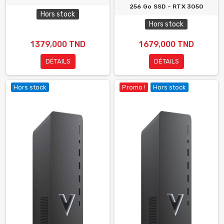
256 Go SSD – RTX 3050
Hors stock
Hors stock
1 379,000 TND
1 679,000 TND
DÉTAILS
DÉTAILS
Hors stock
Promo !
Hors stock