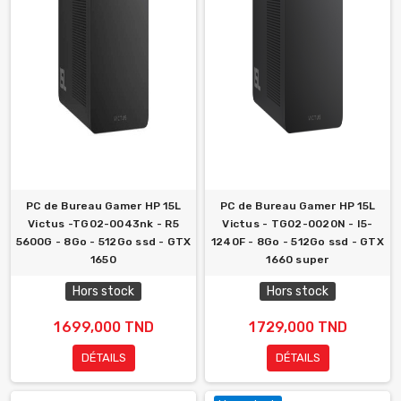
PC de Bureau Gamer HP 15L
PC de Bureau Gamer HP 15L
Victus -TG02-0043nk - R5
Victus - TG02-0020N - I5-
5600G - 8Go - 512Go ssd - GTX
1240F - 8Go - 512Go ssd - GTX
1650
1660 super
Hors stock
Hors stock
1 699,000 TND
1 729,000 TND
DÉTAILS
DÉTAILS