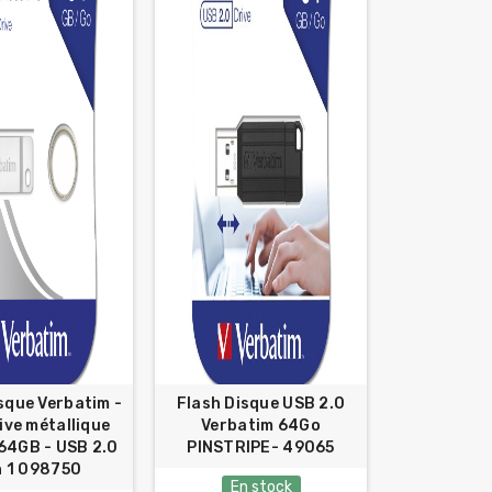
sque Verbatim -
Flash Disque USB 2.0
ive métallique
Verbatim 64Go
 64GB - USB 2.0
PINSTRIPE- 49065
 1 098750
En stock