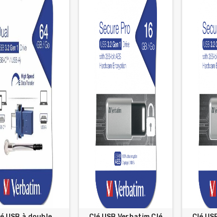
lé USB à double
Clé USB Verbatim Clé
Clé US