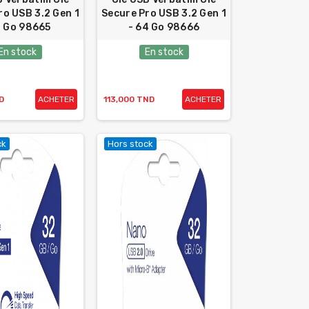
ro USB 3.2 Gen 1
Secure Pro USB 3.2 Gen 1
 Go 98665
- 64 Go 98666
En stock
En stock
D
ACHETER
113,000 TND
ACHETER
ck
Hors stock