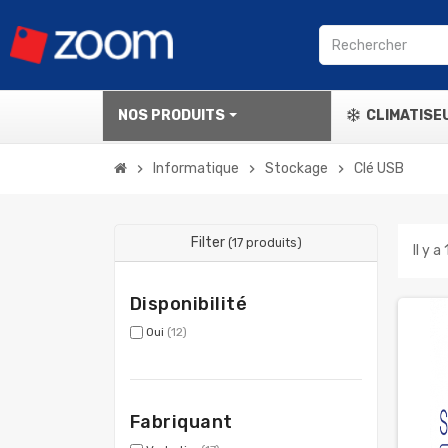
NOS PRODUITS
CLIMATISE
Informatique
Stockage
Clé USB
chevron_right
chevron_right
chevron_right
Filter
(17 produits)
Il y a
Disponibilité
Oui
(12)
Fabriquant