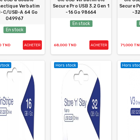
ectique Verbatim
Secure Pro USB 3.2 Gen 1
Secure P
-C/USB-A 64 Go
-16 Go 98664
-32
049967
En stock
En stock
0 TND
ACHETER
68,000 TND
ACHETER
71,000 TN
stock
Hors stock
Hors sto