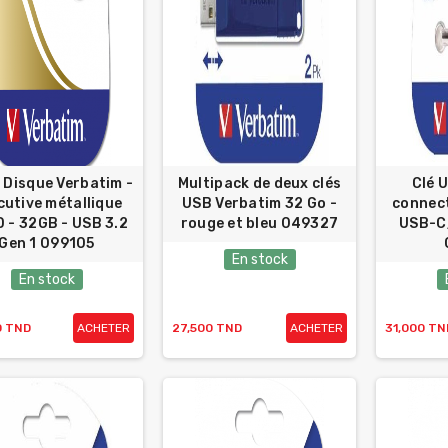
 Disque Verbatim -
Multipack de deux clés
Clé 
cutive métallique
USB Verbatim 32 Go -
connec
 - 32GB - USB 3.2
rouge et bleu 049327
USB-C
Gen 1 099105
En stock
En stock
0 TND
ACHETER
27,500 TND
ACHETER
31,000 TN