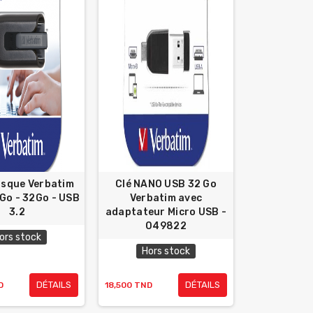
isque Verbatim
Clé NANO USB 32 Go
 Go - 32Go - USB
Verbatim avec
3.2
adaptateur Micro USB -
049822
ors stock
Hors stock
DÉTAILS
DÉTAILS
D
18,500 TND