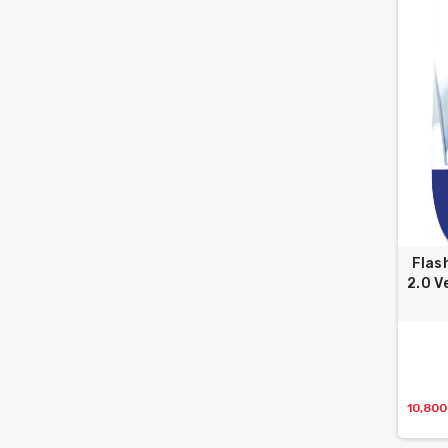
Flas
2.0 V
10,80