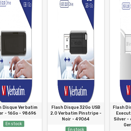
h Disque Verbatim
Flash Disque 32Go USB
Flash Di
er - 16Go - 98696
2.0 Verbatim Pinstripe -
Execut
Noir - 49064
Silver -
En stock
Gen
En stock