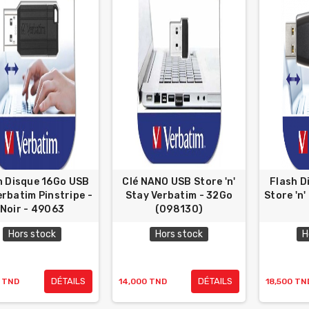
h Disque 16Go USB
Clé NANO USB Store 'n'
Flash D
erbatim Pinstripe -
Stay Verbatim - 32Go
Store 'n'
Noir - 49063
(098130)
Hors stock
Hors stock
H
DÉTAILS
DÉTAILS
0 TND
14,000 TND
18,500 TN