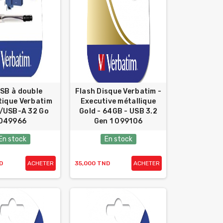
USB à double
Flash Disque Verbatim -
tique Verbatim
Executive métallique
/USB-A 32 Go
Gold - 64GB - USB 3.2
049966
Gen 1 099106
En stock
En stock
D
ACHETER
35,000 TND
ACHETER