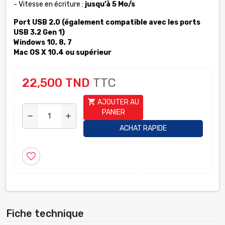
- Vitesse en écriture :
jusqu’à 5 Mo/s
Port USB 2.0 (également compatible avec les ports
USB 3.2 Gen 1)
Windows 10, 8, 7
Mac OS X 10.4 ou supérieur
22,500 TND
TTC
shopping_cart
AJOUTER AU
PANIER
remove
add
ACHAT RAPIDE
favorite_border
Fiche technique