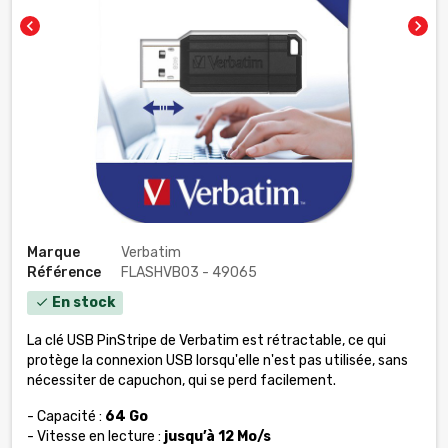
chevron_left
chevron_right
Marque
Verbatim
Référence
FLASHVB03 - 49065
En stock
check
La clé USB PinStripe de Verbatim est rétractable, ce qui
protège la connexion USB lorsqu'elle n'est pas utilisée, sans
nécessiter de capuchon, qui se perd facilement.
- Capacité :
64 Go
- Vitesse en lecture :
jusqu’à 12 Mo/s