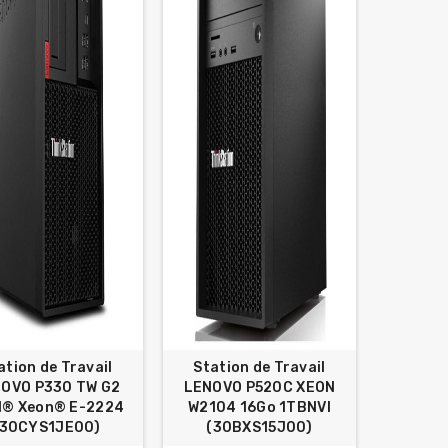
ation de Travail
Station de Travail
OVO P330 TW G2
LENOVO P520C XEON
el® Xeon® E-2224
W2104 16Go 1TBNVI
(30CYS1JE00)
(30BXS15J00)