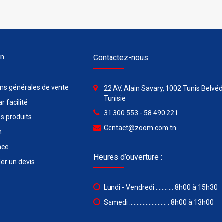
on
Contactez-nous
ons générales de vente
22 AV. Alain Savary, 1002 Tunis Belvéd
Tunisie
r facilité
31 300 553 - 58 490 221
s produits
Contact@zoom.com.tn
n
nce
Heures d’ouverture :
r un devis
Lundi - Vendredi ............ 8h00 à 15h30
Samedi ........................... 8h00 à 13h00