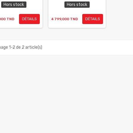
Hors stock
Hors stock
DÉTAILS
DÉTAILS
000 TND
4 799,000 TND
hage 1-2 de 2 article(s)