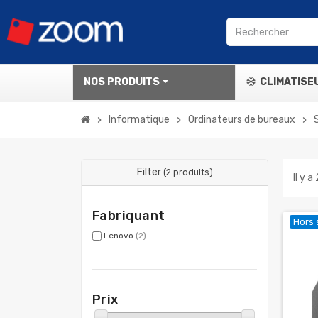
NOS PRODUITS
CLIMATISE
Informatique
Ordinateurs de bureaux
chevron_right
chevron_right
chevron_right
Filter
(2 produits)
Il y a
Fabriquant
Hors 
Lenovo
(2)
Prix