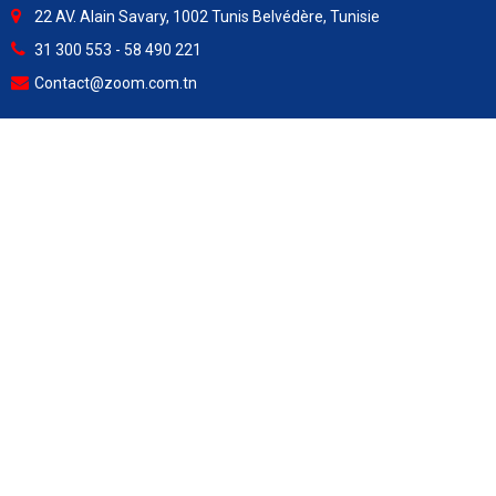
22 AV. Alain Savary, 1002 Tunis Belvédère, Tunisie
31 300 553 - 58 490 221
Contact@zoom.com.tn
Heures d’ouverture :
Lundi - Vendredi ............ 8h00 à 15h30
Samedi ........................... 8h00 à 13h00