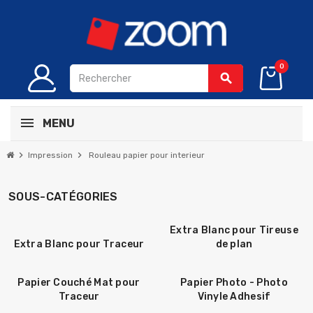
0
search
MENU
chevron_right
chevron_right
Impression
Rouleau papier pour interieur
SOUS-CATÉGORIES
Extra Blanc pour Tireuse
Extra Blanc pour Traceur
de plan
Papier Couché Mat pour
Papier Photo - Photo
Traceur
Vinyle Adhesif