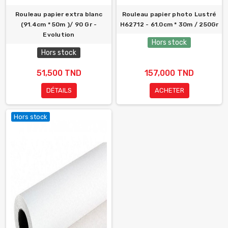
Rouleau papier extra blanc
Rouleau papier photo Lustré
(91.4cm * 50m )/ 90 Gr -
H62712 - 61.0cm * 30m / 250Gr
Evolution
Hors stock
Hors stock
51,500 TND
157,000 TND
DÉTAILS
ACHETER
Hors stock