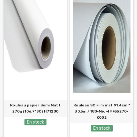
Rouleau papier Semi Matt
Rouleau SC Film mat 91.4cm *
270g (106.7*30) H71200
30.5m / 180-Mic -IMF55270-
K002
En stock
En stock