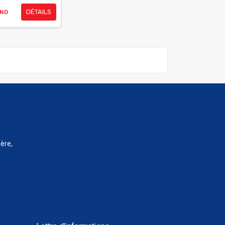
DÉTAILS
TND
ère,