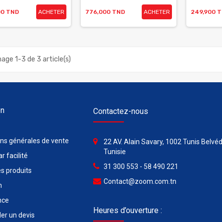
00 TND
ACHETER
776,000 TND
ACHETER
249,900 
hage 1-3 de 3 article(s)
on
Contactez-nous
ons générales de vente
22 AV. Alain Savary, 1002 Tunis Belvéd
Tunisie
r facilité
31 300 553 - 58 490 221
s produits
Contact@zoom.com.tn
n
nce
Heures d’ouverture :
r un devis