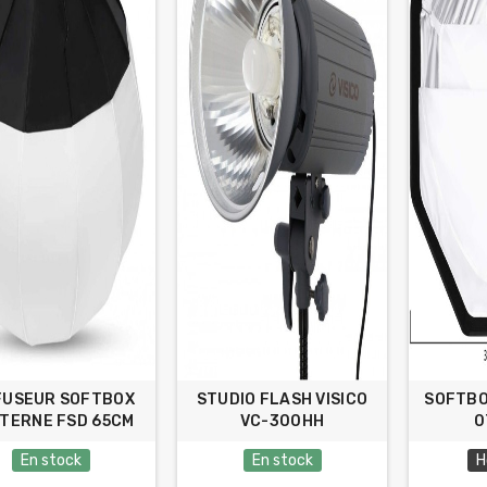
FUSEUR SOFTBOX
STUDIO FLASH VISICO
SOFTBO
TERNE FSD 65CM
VC-300HH
0
En stock
En stock
H