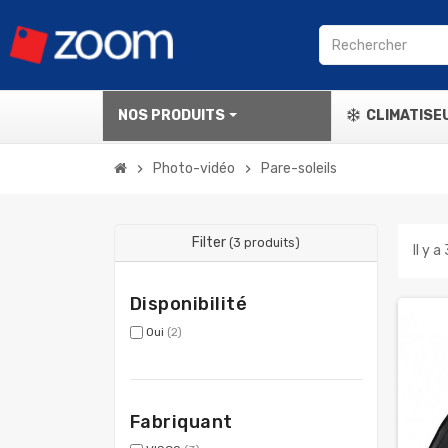
NOS PRODUITS
CLIMATISE
Photo-vidéo
Pare-soleils
chevron_right
chevron_right
Filter
(3 produits)
Il y a
Disponibilité
Oui
(2)
Fabriquant