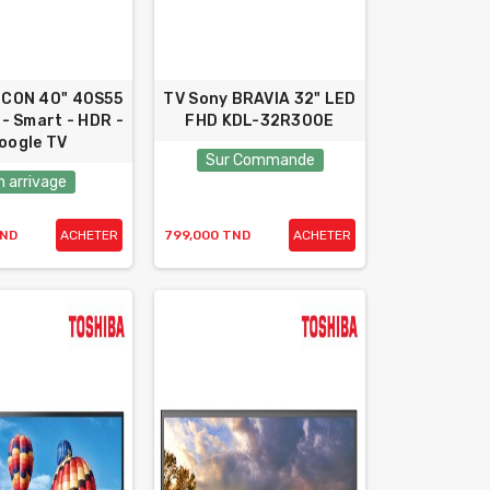
LCON 40" 40S55
TV Sony BRAVIA 32" LED
 - Smart - HDR -
FHD KDL-32R300E
oogle TV
Sur Commande
n arrivage
TND
ACHETER
799,000 TND
ACHETER