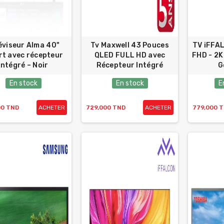
éviseur Alma 40"
Tv Maxwell 43 Pouces
TV iFFA
t avec récepteur
QLED FULL HD avec
FHD - 2K
intégré – Noir
Récepteur Intégré
G
En stock
En stock
E
00 TND
ACHETER
729,000 TND
ACHETER
779,000 