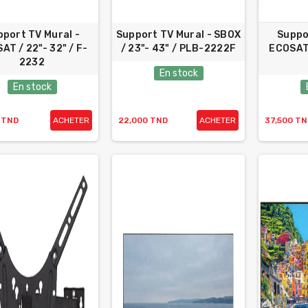
pport TV Mural -
Support TV Mural - SBOX
Suppo
AT / 22"- 32" / F-
/ 23"- 43" / PLB-2222F
ECOSAT 
2232
En stock
En stock
 TND
ACHETER
22,000 TND
ACHETER
37,500 TN