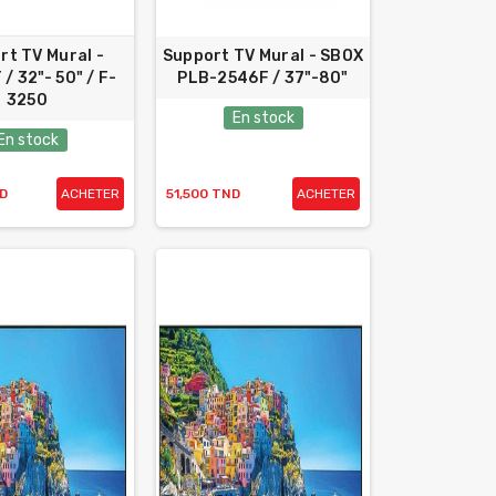
rt TV Mural -
Support TV Mural - SBOX
/ 32"- 50" / F-
PLB-2546F / 37"-80"
3250
En stock
En stock
D
ACHETER
51,500 TND
ACHETER