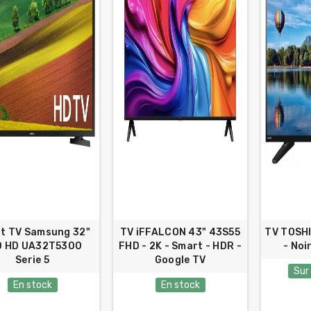
t TV Samsung 32"
TV iFFALCON 43" 43S55
TV TOSHI
D HD UA32T5300
FHD - 2K - Smart - HDR -
- Noi
Serie 5
Google TV
Sur
En stock
En stock