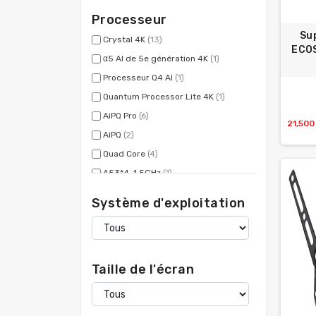
Processeur
Su
Crystal 4K
(13)
ECOS
α5 AI de 5e génération 4K
(1)
Processeur Q4 AI
(1)
Quantum Processor Lite 4K
(1)
AiPQ Pro
(6)
21,500
AiPQ
(2)
Quad Core
(4)
A53*4-1.5GHz
(1)
Système d'exploitation
Taille de l'écran