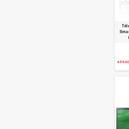
Tél
Smar
639,0