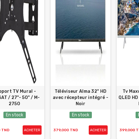
pport TV Mural -
Téléviseur Alma 32" HD
Tv Max
AT / 27"- 50" / M-
avec récepteur intégré -
QLED HD 
2750
Noir
En stock
En stock
0 TND
ACHETER
379,000 TND
ACHETER
399,000 