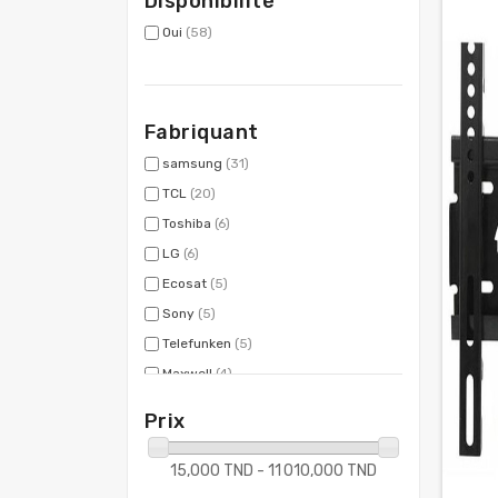
Disponibilité
Oui
(58)
Fabriquant
samsung
(31)
TCL
(20)
Toshiba
(6)
LG
(6)
Ecosat
(5)
Sony
(5)
Telefunken
(5)
Maxwell
(4)
iFFALCON
(3)
Prix
ALMA
(2)
SBOX
(2)
15,000 TND - 11 010,000 TND
SHARP
(1)