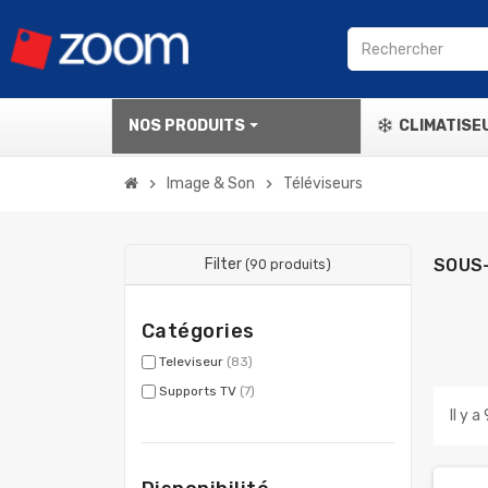
NOS PRODUITS
CLIMATISE
Image & Son
Téléviseurs
chevron_right
chevron_right
Filter
SOUS
(90 produits)
Catégories
Televiseur
(83)
Supports TV
(7)
Il y a