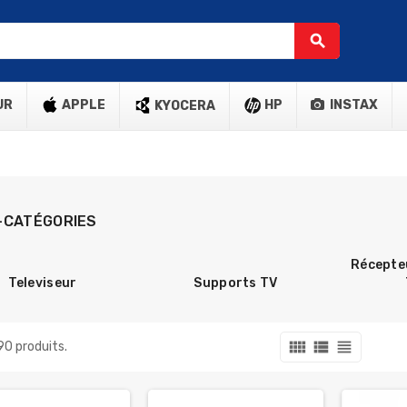
search
UR
APPLE
HP
INSTAX
KYOCERA
-CATÉGORIES
Récepte
Televiseur
Supports TV
view_comfy
view_list
view_headline
 90 produits.