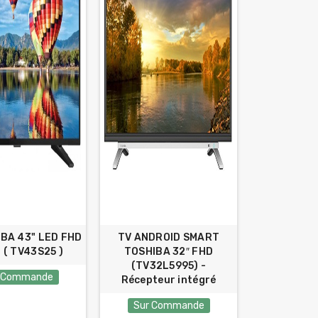
BA 43" LED FHD
TV ANDROID SMART
r ( TV43S25 )
TOSHIBA 32″ FHD
(TV32L5995) -
 Commande
Récepteur intégré
Sur Commande