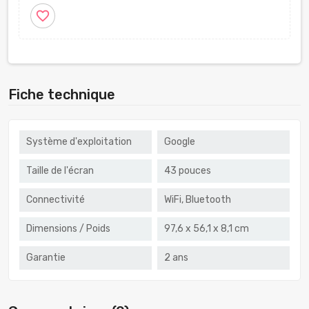
favorite_border
Fiche technique
Système d'exploitation
Google
Taille de l'écran
43 pouces
Connectivité
WiFi, Bluetooth
Dimensions / Poids
97,6 x 56,1 x 8,1 cm
Garantie
2 ans