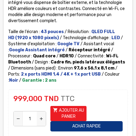
intégré vous dispense de boîtier externe, et la technologie
HDR améliore couleurs et contrastes. Connecté en Wi-Fi, ce
modèle allie design moderne et performance pour un
divertissement complet.
Taille de l'écran :
43 pouces
/ Résolution :
QLED FULL
HD
(1920 x 1080 pixels)
/ Technologie d’affichage :
LED
/
Système d'exploitation :
Google TV
/ Assistant vocal
:
Google Assistant intégré
/
Récepteur intégré
/
Processeur :
Quad core
/
HDR10
/ Connectivité :
Wi-Fi,
Bluetooth
/ Design :
Cadre fin, pieds latéraux élégants
/ Dimensions (sans pied) : Environ
97,6 x 56,1 x 8,1 cm
/
Ports:
2 x ports HDMI 1.4 / 4K + 1 x port USB
/ Couleur
:
Noir
/
Garantie : 2 ans
999,000 TND
TTC
shopping_cart
AJOUTER AU
PANIER
remove
add
ACHAT RAPIDE