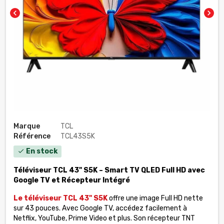
chevron_left
chevron_right
Marque
TCL
Référence
TCL43S5K
En stock
check
Téléviseur TCL 43" S5K – Smart TV QLED
Full HD avec
Google TV et Récepteur Intégré
Le téléviseur TCL 43" S5K
offre une image Full HD nette
sur 43 pouces. Avec Google TV, accédez facilement à
Netflix, YouTube, Prime Video et plus. Son récepteur TNT