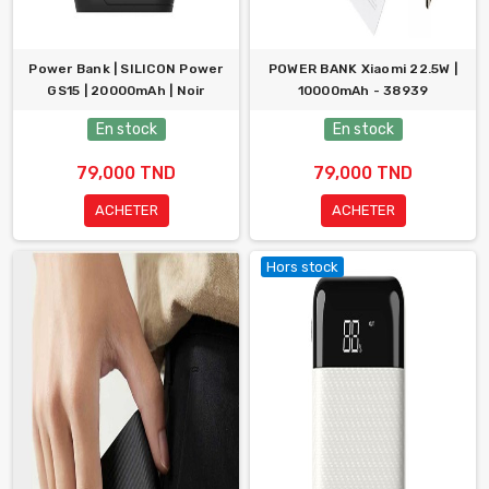
Power Bank | SILICON Power
POWER BANK Xiaomi 22.5W |
GS15 | 20000mAh | Noir
10000mAh - 38939
En stock
En stock
79,000 TND
79,000 TND
ACHETER
ACHETER
Hors stock