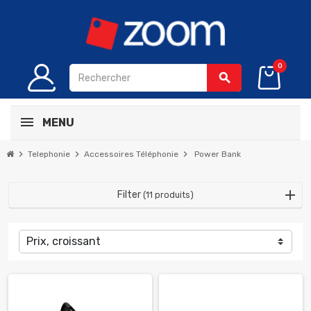
0
search
MENU
chevron_right
chevron_right
chevron_right
Telephonie
Accessoires Téléphonie
Power Bank
Filter
(11 produits)
Prix, croissant