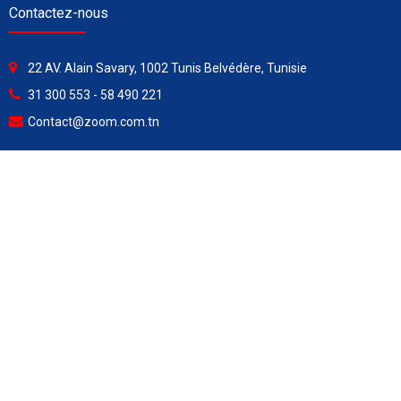
Contactez-nous
22 AV. Alain Savary, 1002 Tunis Belvédère, Tunisie
31 300 553 - 58 490 221
Contact@zoom.com.tn
Heures d’ouverture :
Lundi - Vendredi ............ 8h00 à 15h30
Samedi ........................... 8h00 à 13h00