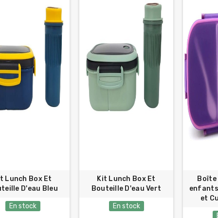
it Lunch Box Et
Kit Lunch Box Et
Boîte
teille D'eau Bleu
Bouteille D'eau Vert
enfants
et Cu
En stock
En stock