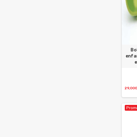
Bo
enfa
e
29,00
Promo