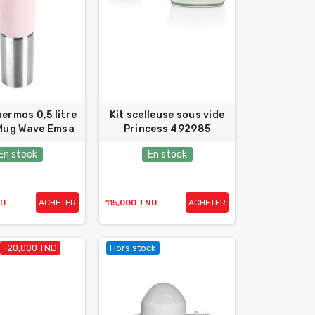
ermos 0,5 litre
Kit scelleuse sous vide
 Mug Wave Emsa
Princess 492985
En stock
En stock
ND
ACHETER
115,000 TND
ACHETER
-20,000 TND
Hors stock