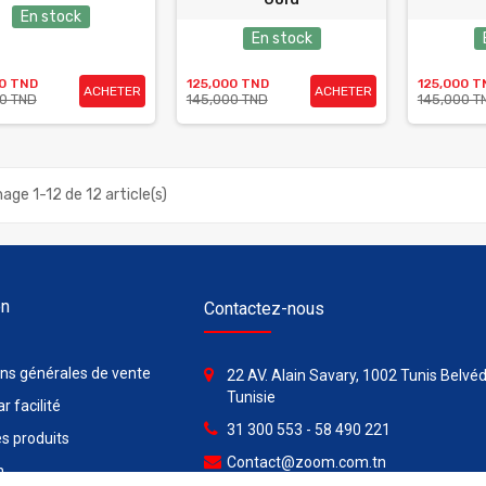
En stock
En stock
00 TND
125,000 TND
125,000 T
ACHETER
ACHETER
0 TND
145,000 TND
145,000 T
hage 1-12 de 12 article(s)
on
Contactez-nous
ons générales de vente
22 AV. Alain Savary, 1002 Tunis Belvéd
Tunisie
r facilité
31 300 553 - 58 490 221
s produits
Contact@zoom.com.tn
n