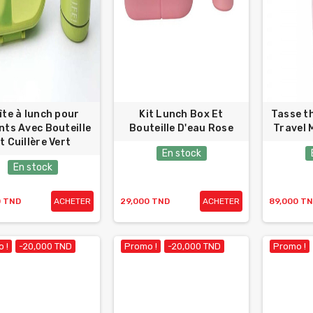
îte à lunch pour
Kit Lunch Box Et
Tasse th
nts Avec Bouteille
Bouteille D'eau Rose
Travel
t Cuillère Vert
En stock
En stock
0 TND
ACHETER
29,000 TND
ACHETER
89,000 T
 !
-20,000 TND
Promo !
-20,000 TND
Promo !