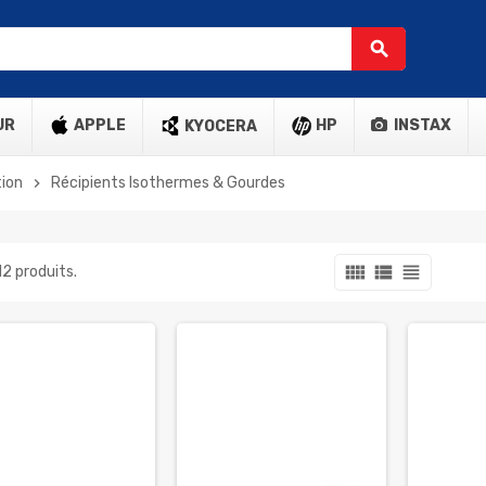
search
UR
APPLE
HP
INSTAX
KYOCERA
ion
Récipients Isothermes & Gourdes
chevron_right
view_comfy
view_list
view_headline
 12 produits.