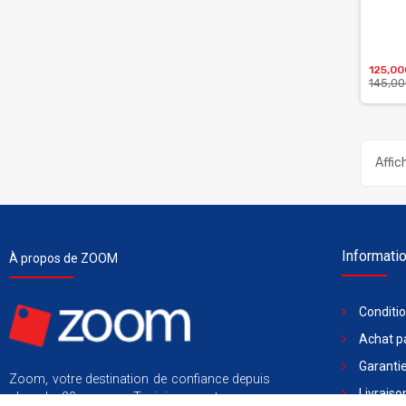
125,0
145,00
Affic
Informati
À propos de ZOOM
Conditi
Achat pa
Garantie
Zoom, votre destination de confiance depuis
Livraiso
plus de 20 ans en Tunisie pour tous vos