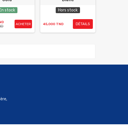
En stock
Hors stock
ND
DÉTAILS
ACHETER
45,000 TND
ND
ère,