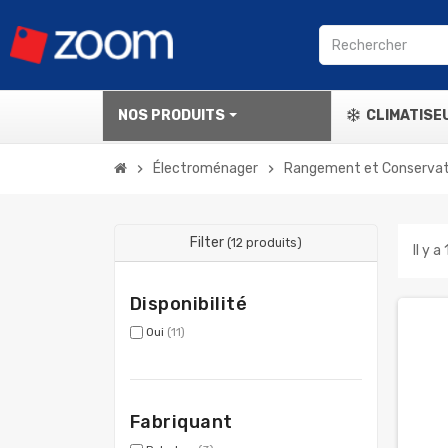
NOS PRODUITS
CLIMATISE
Électroménager
Rangement et Conservat
chevron_right
chevron_right
Filter
(12 produits)
Il y a
Disponibilité
Oui
(11)
Fabriquant