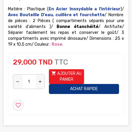
Matière : Plastique (
En Acier Inoxydable a l'intérieur
)/
Avec Bouteille D'eau, cuillère et fourchette
/ Nombre
de pièces : 2 Pièces ( compartiments séparés pour une
variété d'aliments )/
Bonne étanchéité
/ Antifuite/
Séparer facilement les repas et conserver le goût/ 3
compartiments avec imprimé dinosaure/ Dimensions : 25 x
19 x 10,5 cm/ Couleur :
Rose
.
29,000 TND
TTC
shopping_cart
AJOUTER AU
PANIER
remove
add
ACHAT RAPIDE
favorite_border