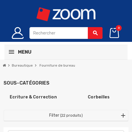
0
search
MENU
chevron_right
chevron_right
Bureautique
Fourniture de bureau
SOUS-CATÉGORIES
Ecriture & Correction
Corbeilles
Filter
(22 produits)