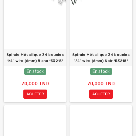
Spirale Métallique 34 boucles
Spirale Métallique 34 boucles
1/4" wire (6mm) Blanc *53215*
1/4" wire (6mm) Noir *53218*
En stock
En stock
70,000 TND
70,000 TND
ACHETER
ACHETER