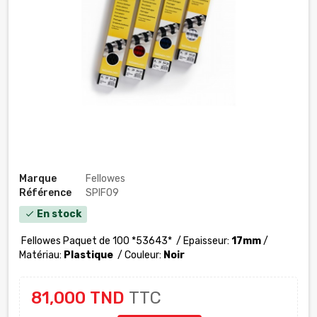
Marque
Fellowes
Référence
SPIF09
En stock
check
Fellowes Paquet de 100 *53643*
/ Epaisseur:
17mm
/
Matériau
:
Plastique
/ Couleur:
Noir
81,000 TND
TTC