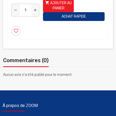
shopping_cart
AJOUTER AU
PANIER
remove
add
ACHAT RAPIDE
favorite_border
Commentaires (0)
Aucun avis n'a été publié pour le moment.
À propos de ZOOM