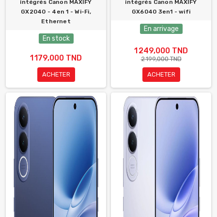
intégrés Canon MAXIFY
intégrés Canon MAXIFY
GX2040 - 4en 1 - Wi-Fi,
GX6040 3en1 - wifi
Ethernet
En arrivage
En stock
1 249,000 TND
1 179,000 TND
2 199,000 TND
ACHETER
ACHETER