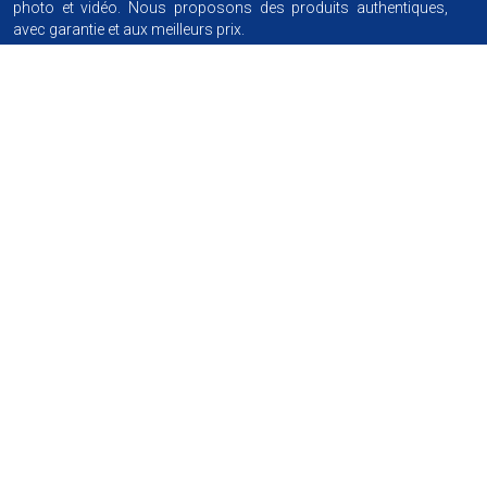
photo et vidéo. Nous proposons des produits authentiques,
avec garantie et aux meilleurs prix.
Nous suivre
Information
Conditions générales de vente
Achat par facilité
Garanties produits
Livraison
Assistance
Demander un devis
Blog