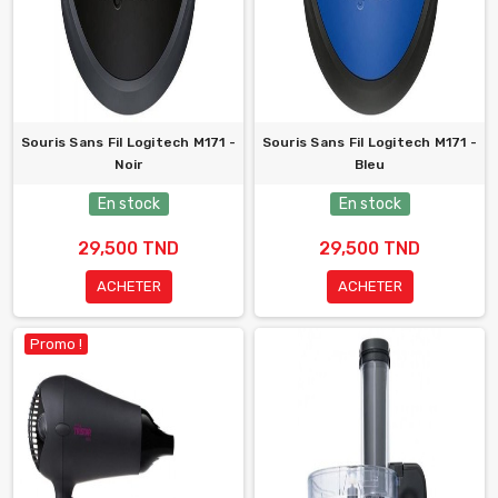
Souris Sans Fil Logitech M171 -
Souris Sans Fil Logitech M171 -
Noir
Bleu
En stock
En stock
29,500 TND
29,500 TND
ACHETER
ACHETER
Promo !