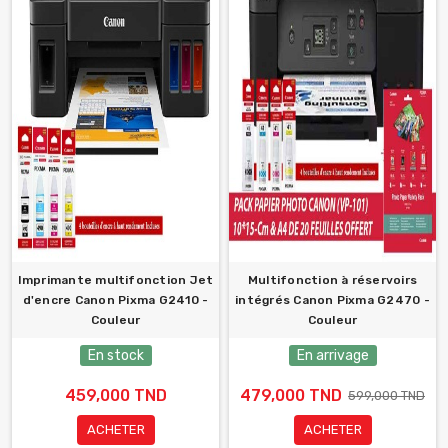
Imprimante multifonction Jet
Multifonction à réservoirs
d'encre Canon Pixma G2410 -
intégrés Canon Pixma G2470 -
Couleur
Couleur
En stock
En arrivage
459,000 TND
479,000 TND
599,000 TND
ACHETER
ACHETER