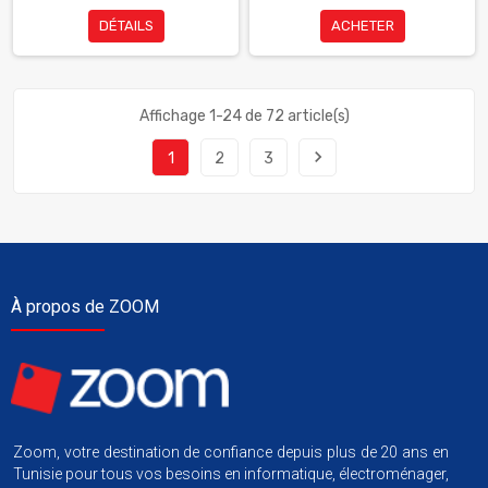
DÉTAILS
ACHETER
Affichage 1-24 de 72 article(s)
navigate_next
1
2
3
À propos de ZOOM
Zoom, votre destination de confiance depuis plus de 20 ans en
Tunisie pour tous vos besoins en informatique, électroménager,