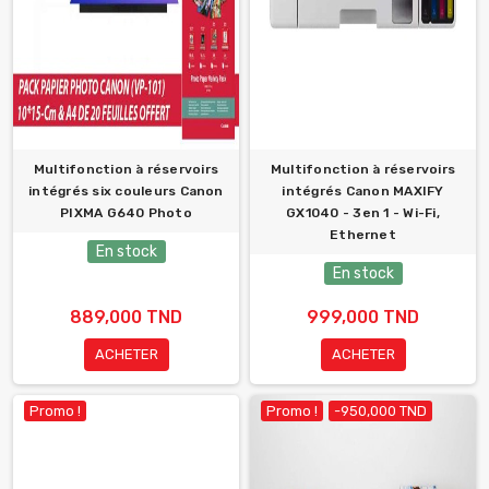
Multifonction à réservoirs
Multifonction à réservoirs
intégrés six couleurs Canon
intégrés Canon MAXIFY
PIXMA G640 Photo
GX1040 - 3en 1 - Wi-Fi,
Ethernet
En stock
En stock
889,000 TND
999,000 TND
ACHETER
ACHETER
Promo !
Promo !
-950,000 TND