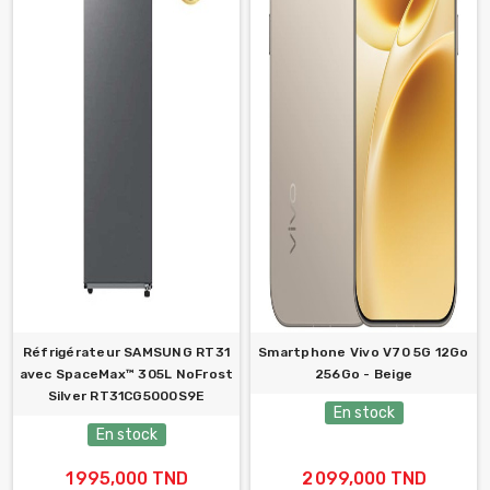
Réfrigérateur SAMSUNG RT31
Smartphone Vivo V70 5G 12Go
avec SpaceMax™ 305L NoFrost
256Go - Beige
Silver RT31CG5000S9E
En stock
En stock
1 995,000 TND
2 099,000 TND