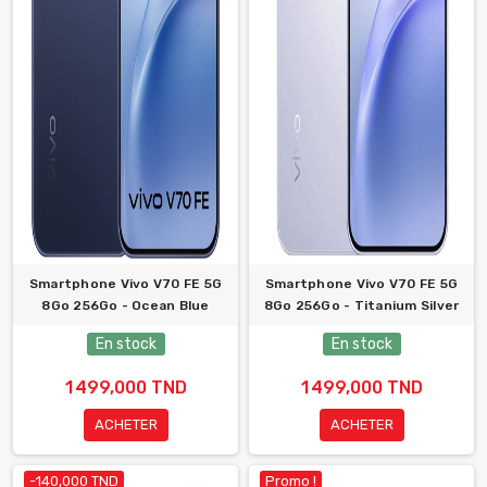
Smartphone Vivo V70 FE 5G
Smartphone Vivo V70 FE 5G
8Go 256Go - Ocean Blue
8Go 256Go - Titanium Silver
En stock
En stock
1 499,000 TND
1 499,000 TND
ACHETER
ACHETER
-140,000 TND
Promo !