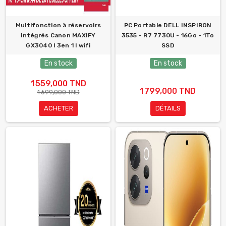
Multifonction à réservoirs
PC Portable DELL INSPIRON
intégrés Canon MAXIFY
3535 - R7 7730U - 16Go - 1To
GX3040 l 3en 1 l wifi
SSD
En stock
En stock
1 559,000 TND
1 799,000 TND
1 699,000 TND
ACHETER
DÉTAILS