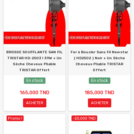
BROSSE SOUFFLANTE SAN FIL
Fer à Boucler Sans Fil Newstar
TRISTAR HD-2503 l 39W + Un
( HD2502 ) Noir + Un Sèche
Sèche Cheveux Pliable
Cheveux Pliable TRISTAR
TRISTAR Offert
Offert
En stock
En stock
165,000 TND
185,000 TND
ACHETER
ACHETER
Promo !
-20,000 TND