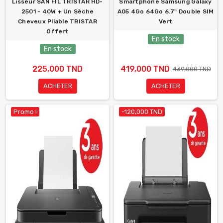
Lisseur SAN FIL TRISTAR HD-
Smartphone Samsung Galaxy
2501 - 40W + Un Sèche
A05 4Go 64Go 6.7" Double SIM
Cheveux Pliable TRISTAR
Vert
Offert
En stock
En stock
225,000 TND
419,000 TND
439,000 TND
ACHETER
ACHETER
Promo !
-120,000 TND