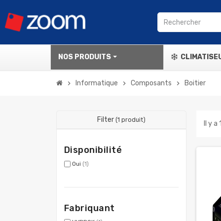
NOS PRODUITS
CLIMATISE
Informatique
Composants
Boitier
chevron_right
chevron_right
chevron_right
Filter
(1 produit)
Il y a
Disponibilité
Oui
(1)
Fabriquant