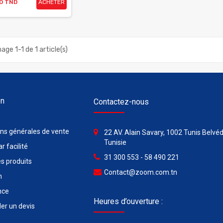
00 TND
ACHETER
hage 1-1 de 1 article(s)
on
Contactez-nous
ons générales de vente
22 AV. Alain Savary, 1002 Tunis Belvéd
Tunisie
r facilité
31 300 553 - 58 490 221
s produits
Contact@zoom.com.tn
n
nce
Heures d’ouverture :
r un devis