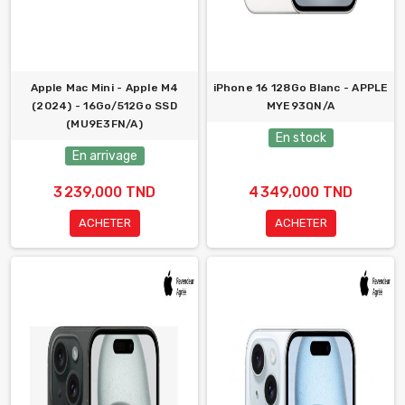
Apple Mac Mini - Apple M4
iPhone 16 128Go Blanc - APPLE
(2024) - 16Go/512Go SSD
MYE93QN/A
(MU9E3FN/A)
En stock
En arrivage
3 239,000 TND
4 349,000 TND
ACHETER
ACHETER