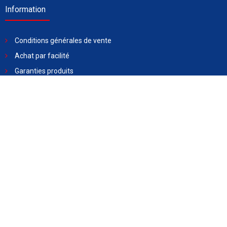
Information
Conditions générales de vente
Achat par facilité
Garanties produits
Livraison
Assistance
Demander un devis
Blog
Contactez-nous
22 AV. Alain Savary, 1002 Tunis Belvédère, Tunisie
31 300 553 - 58 490 221
Contact@zoom.com.tn