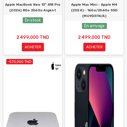
Apple MacBook Neo 13" A18 Pro
Apple Mac Mini - Apple M4
(2026) 8Go 256Go Argent
(2024) - 16Go/256Go SSD
(MU9D3FN/A)
En stock
En arrivage
2 499,000 TND
2 499,000 TND
ACHETER
ACHETER
-570,000 TND