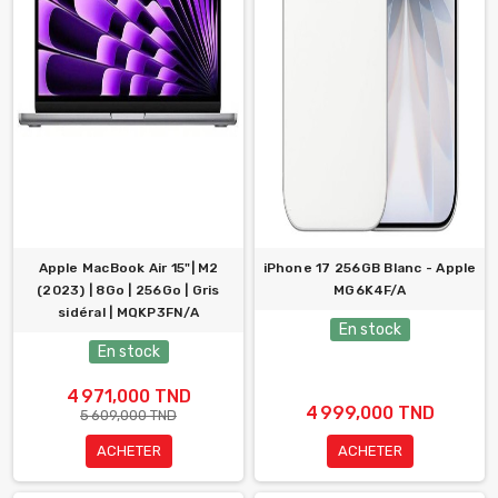
Apple MacBook Air 15"| M2
iPhone 17 256GB Blanc - Apple
(2023) | 8Go | 256Go | Gris
MG6K4F/A
sidéral | MQKP3FN/A
En stock
En stock
4 971,000 TND
4 999,000 TND
5 609,000 TND
ACHETER
ACHETER