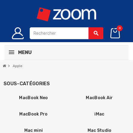
0
search
MENU
chevron_right
Apple
SOUS-CATÉGORIES
MacBook Neo
MacBook Air
MacBook Pro
iMac
Mac mini
Mac Studio