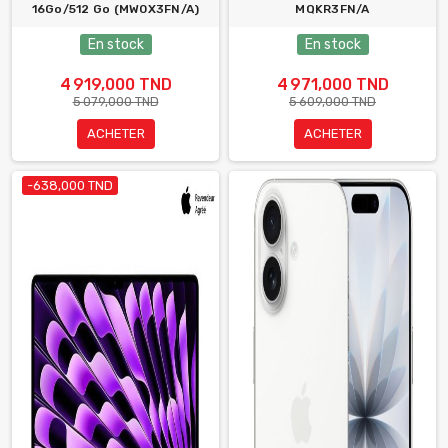
16Go/512 Go (MW0X3FN/A)
MQKR3FN/A
En stock
En stock
4 919,000 TND
4 971,000 TND
5 079,000 TND
5 609,000 TND
ACHETER
ACHETER
-638,000 TND