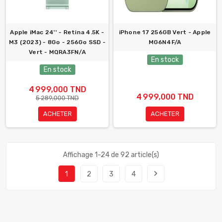
Apple iMac 24'' - Retina 4.5K -
iPhone 17 256GB Vert - Apple
M3 (2023) - 8Go - 256Go SSD -
MG6N4F/A
Vert - MQRA3FN/A
En stock
En stock
4 999,000 TND
4 999,000 TND
5 289,000 TND
ACHETER
ACHETER
Affichage 1-24 de 92 article(s)
navigate_next
1
2
3
4