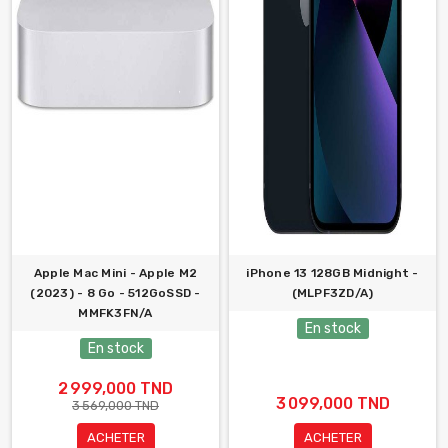
Apple Mac Mini - Apple M2
iPhone 13 128GB Midnight -
(2023) - 8 Go - 512GoSSD -
(MLPF3ZD/A)
MMFK3FN/A
En stock
En stock
2 999,000 TND
3 099,000 TND
3 569,000 TND
ACHETER
ACHETER