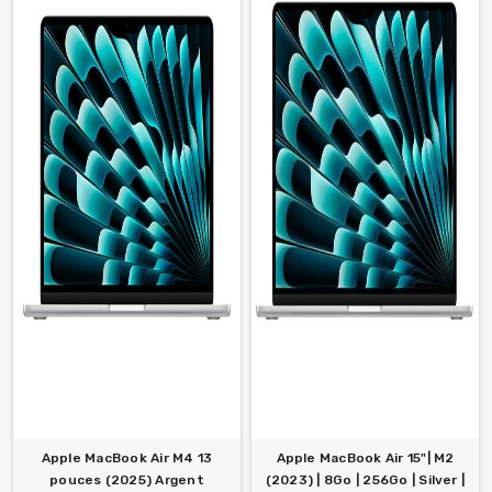
Apple MacBook Air M4 13
Apple MacBook Air 15"| M2
pouces (2025) Argent
(2023) | 8Go | 256Go | Silver |