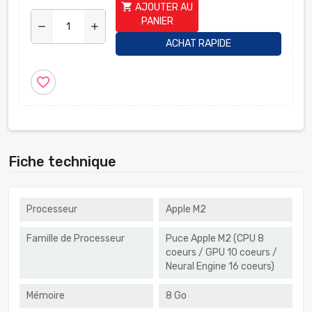
shopping_cart
AJOUTER AU
PANIER
remove
add
ACHAT RAPIDE
favorite_border
Fiche technique
Processeur
Apple M2
Famille de Processeur
Puce Apple M2 (CPU 8
coeurs / GPU 10 coeurs /
Neural Engine 16 coeurs)
Mémoire
8 Go