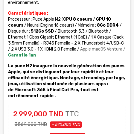
environ­nement.
Caractéristiques :
Processeur :
Puce Apple M2 (
CPU 8 coeurs
/
GPU 10
coeurs
/ Neural Engine 16 coeurs) / Mémoire :
8Go DDR4
/
Disque dur :
512Go SSD
/
Bluetooth 5.3 / Bluetooth /
Ethernet 1 Gbps Gigabit Ethernet (1 GbE) / 1 X Casque (Jack
3.5mm Femelle) - RJ45 Femelle - 2 X Thunderbolt 4/USB-C
/ 2 X USB 3.0 - 1 X HDMI 2.0 Femelle /
Apple macOS Ventura /
Garantie 1an
La puce M2 inaugure la nouvelle génération des puces
Apple, qui se distinguent par leur rapidité et leur
efficacité énergétique. Montage, streaming, partage,
jeux, utilisation simul­tanée de plusieurs apps :
de Microsoft 365 à Final Cut Pro, tout est
extrêmement rapide .
2 999,000 TND
TTC
3 569,000 TND
- 570,000 TND