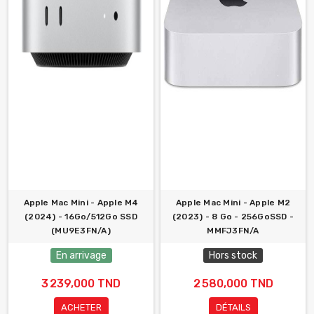
Apple Mac Mini - Apple M4
Apple Mac Mini - Apple M2
(2024) - 16Go/512Go SSD
(2023) - 8 Go - 256GoSSD -
(MU9E3FN/A)
MMFJ3FN/A
En arrivage
Hors stock
3 239,000 TND
2 580,000 TND
ACHETER
DÉTAILS