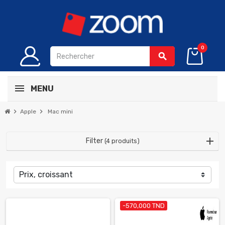
0
search
MENU
chevron_right
chevron_right
Apple
Mac mini
Filter
(4 produits)
Prix, croissant
-570,000 TND