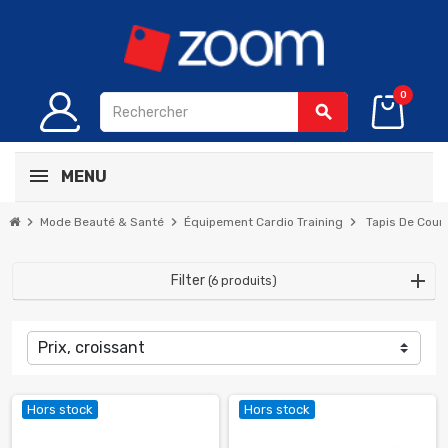
0
search
MENU
chevron_right
chevron_right
chevron_right
Mode Beauté & Santé
Équipement Cardio Training
Tapis De Cour
Filter
(6 produits)
Prix, croissant
Hors stock
Hors stock