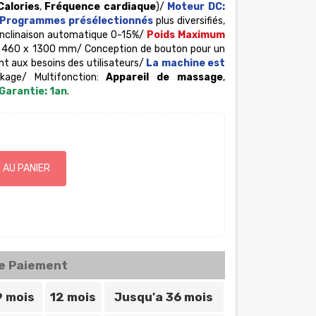
Calories
,
Fréquence cardiaque
)/
Moteur DC:
 Programmes présélectionnés
plus diversifiés,
: inclinaison automatique 0-15%/
Poids Maximum
: 460 x 1300 mm/ Conception de bouton pour un
nt aux besoins des utilisateurs/
La machine est
kage/ Multifonction:
Appareil de massage
,
Garantie: 1an
.
 AU PANIER
de Paiement
9 mois
12 mois
Jusqu'a 36 mois