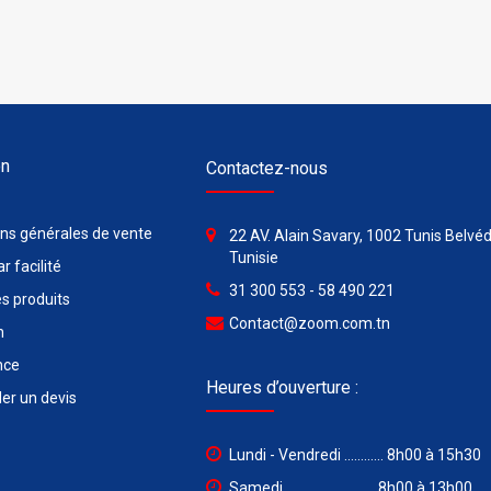
on
Contactez-nous
ons générales de vente
22 AV. Alain Savary, 1002 Tunis Belvéd
Tunisie
r facilité
31 300 553 - 58 490 221
s produits
Contact@zoom.com.tn
n
nce
Heures d’ouverture :
r un devis
Lundi - Vendredi ............ 8h00 à 15h30
Samedi ........................... 8h00 à 13h00