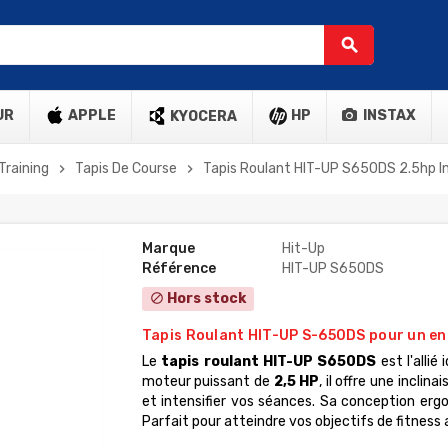
search
UR
APPLE
HP
INSTAX
KYOCERA
Training
Tapis De Course
Tapis Roulant HIT-UP S650DS 2.5hp I
chevron_right
chevron_right
Marque
Hit-Up
Référence
HIT-UP S650DS
Hors stock
block
Tapis Roulant HIT-UP S-650DS pour un en
Le
tapis roulant HIT-UP S650DS
est l'allié
moteur puissant de
2,5 HP
, il offre une incli
et intensifier vos séances. Sa conception er
Parfait pour atteindre vos objectifs de fitness 