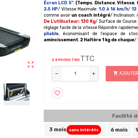
Écran LCD 5"
:
(Temps
,
Distance
,
Vitesse
,
2.5 HP
/ Vitesse Maximale:
1.0 à 16 km/h
/
12
comme avoir
un coach intégré
/ Inclinaison
De L'utilisateur: 130 Kg
/ Surface de Course
réglage facile de la vitesse Répondre rapideme
pliable
, économisant de l'espace de stoc
amincissement
,
2 Haltère 1 kg de chaque
/
TTC
2 499,000 TND
zoom_out_map
shopping_cart
AJOUTER
remove
add
favorite_border
Facilité 
3 mois
6 mois
sans intérêts