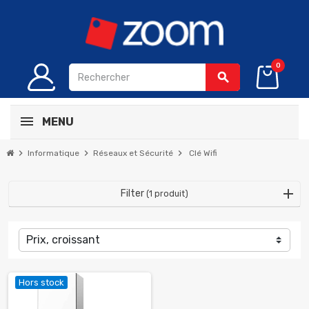
0
search
MENU
chevron_right
chevron_right
chevron_right
Informatique
Réseaux et Sécurité
Clé Wifi
Filter
(1 produit)
Prix, croissant
Hors stock