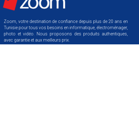
Zoom, votre destination de confiance depuis plus de 20 ans en
Tunisie pour tous vos besoins en informatique, électroménager,
photo et vidéo. Nous proposons des produits authentiques,
avec garantie et aux meilleurs prix.
Nous suivre
Information
Conditions générales de vente
Achat par facilité
Garanties produits