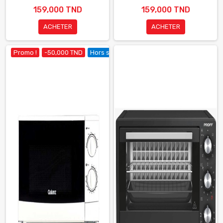
159,000 TND
159,000 TND
ACHETER
ACHETER
Promo !
-50,000 TND
Hors stock