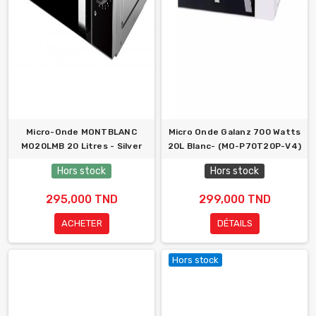
Micro-Onde MONTBLANC
Micro Onde Galanz 700 Watts
MO20LMB 20 Litres - Silver
20L Blanc- (MO-P70T20P-V4)
Hors stock
Hors stock
295,000 TND
299,000 TND
ACHETER
DÉTAILS
Hors stock