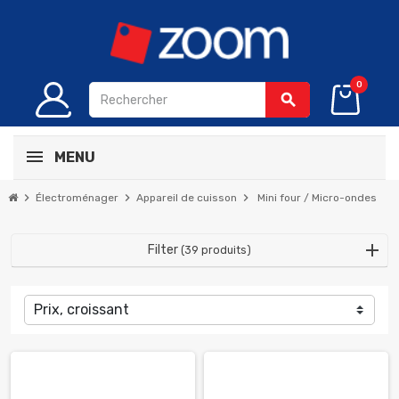
0
search
MENU
chevron_right
chevron_right
chevron_right
Électroménager
Appareil de cuisson
Mini four / Micro-ondes
Filter
(39 produits)
Prix, croissant