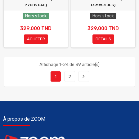
P70H20AP)
FSMW-20LS)
Hors stock
Hors stock
329,000 TND
329,000 TND
ACHETER
DÉTAILS
Affichage 1-24 de 39 article(s)
navigate_next
1
2
À propos de ZOOM