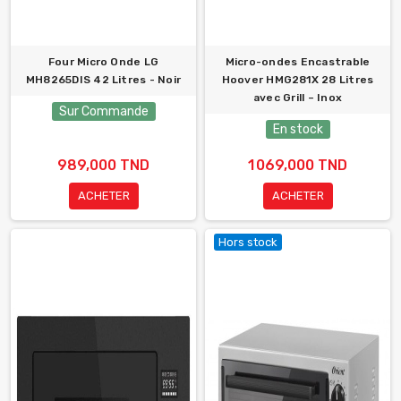
Four Micro Onde LG
Micro-ondes Encastrable
MH8265DIS 42 Litres - Noir
Hoover HMG281X 28 Litres
avec Grill – Inox
Sur Commande
En stock
989,000 TND
1 069,000 TND
ACHETER
ACHETER
Hors stock