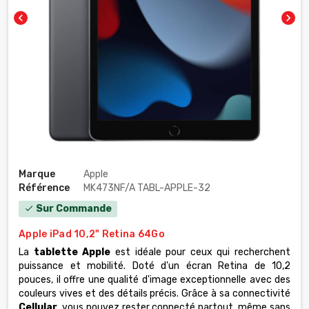
chevron_left
chevron_right
Marque
Apple
Référence
MK473NF/A TABL-APPLE-32
Sur Commande
check
Apple iPad 10,2" Retina 64Go
La
tablette Apple
est idéale pour ceux qui recherchent
puissance et mobilité. Doté d'un écran Retina de 10,2
pouces, il offre une qualité d'image exceptionnelle avec des
couleurs vives et des détails précis. Grâce à sa connectivité
Cellular
, vous pouvez rester connecté partout, même sans