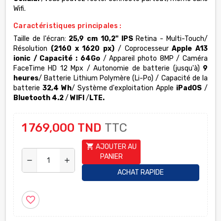
Wifi.
Caractéristiques principales :
Taille de l'écran:
25,9 cm 10,2"
IPS
Retina - Multi-Touch
/
Résolution
(2160 x 1620 px)
/ Coprocesseur
Apple A13
ionic / Capacité : 64Go
/ Appareil photo 8MP / Caméra
FaceTime HD
12 Mpx
/ Autonomie de batterie (jusqu'à)
9
heures
/ Batterie Lithium Polymère (Li-Po) / Capacité de la
batterie
32,4 Wh
/ Système d'exploitation
Apple
iPadOS
/
Bluetooth
4.2
/
WIFI
/
LTE.
1 769,000 TND
TTC
shopping_cart
AJOUTER AU
PANIER
remove
add
ACHAT RAPIDE
favorite_border