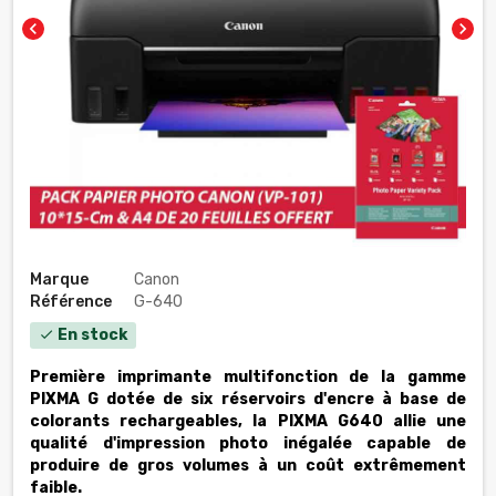
chevron_left
chevron_right
Marque
Canon
Référence
G-640
En stock
check
Première imprimante multifonction de la gamme
PIXMA G dotée de six réservoirs d'encre à base de
colorants rechargeables, la PIXMA G640 allie une
qualité d'impression photo inégalée capable de
produire de gros volumes à un coût extrêmement
faible.