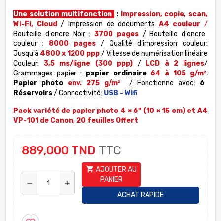
Une solution multifonction
:
Impression, copie, scan,
Wi-Fi, Cloud
/ Impression de documents
A4 couleur
/
Bouteille d'encre Noir :
3700 pages
/ Bouteille d'encre
couleur :
8
000
pages
/ Qualité d'impression couleur:
Jusqu'à
4800 x 1200 ppp
/ Vitesse de numérisation linéaire
Couleur:
3,5 ms/ligne (300 ppp)
/
LCD à 2 lignes
/
Grammages papier :
papier ordinaire
64 à 105 g/m²
,
Papier photo
env. 275 g/m²
/ Fonctionne avec:
6
Réservoirs
/ Connectivité:
USB - Wifi
Pack variété de papier photo 4 × 6" (10 × 15 cm) et A4
VP-101 de Canon, 20 feuilles Offert
889,000 TND
TTC
shopping_cart
AJOUTER AU
PANIER
remove
add
ACHAT RAPIDE