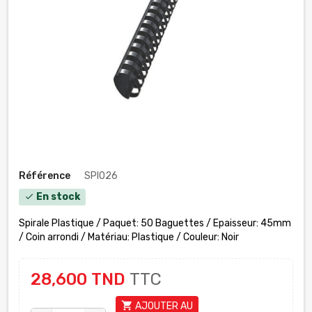
Référence
SPI026
En stock
check
Spirale Plastique / Paquet: 50 Baguettes / Epaisseur: 45mm
/ Coin arrondi /
Matériau
: Plastique / Couleur: Noir
28,600 TND
TTC
shopping_cart
AJOUTER AU