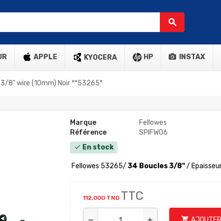
search
UR
APPLE
HP
INSTAX
KYOCERA
s 3/8" wire (10mm) Noir **53265*
Marque
Fellowes
Référence
SPIFW06
En stock
check
Fellowes 53265
/
34 Boucles 3/8"
/ Epaisseur
TTC
112,000 TND
shopping_cart
AJOUTER
remove
add