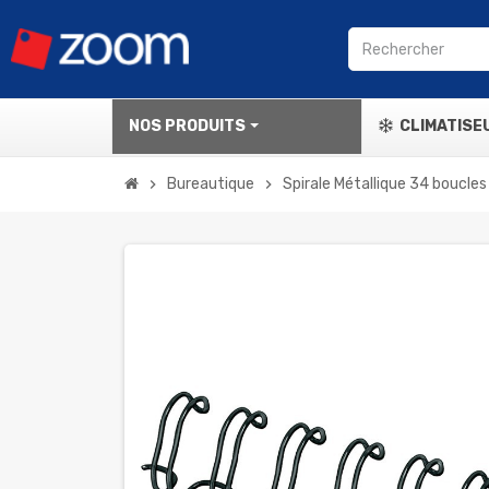
NOS PRODUITS
CLIMATISE
Bureautique
Spirale Métallique 34 boucle
chevron_right
chevron_right