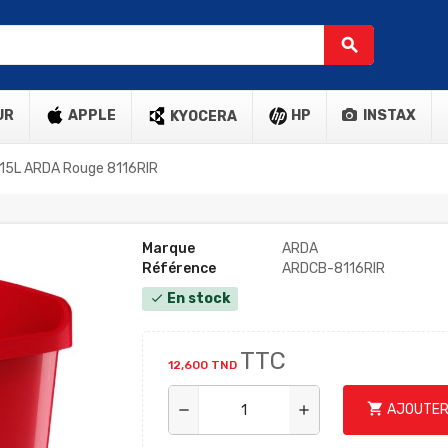
search
UR
APPLE
HP
INSTAX
KYOCERA
ia 15L ARDA Rouge 8116RIR
Marque
ARDA
Référence
ARDCB-8116RIR
En stock
check
TTC
12,600 TND
shopping_cart
AJOUTER
remove
add