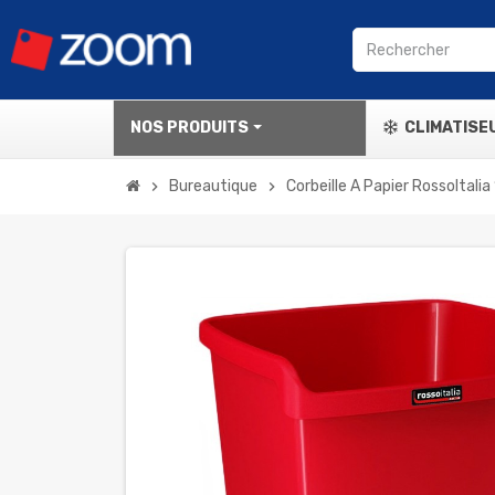
NOS PRODUITS
CLIMATISE
Bureautique
Corbeille A Papier RossoItal
chevron_right
chevron_right