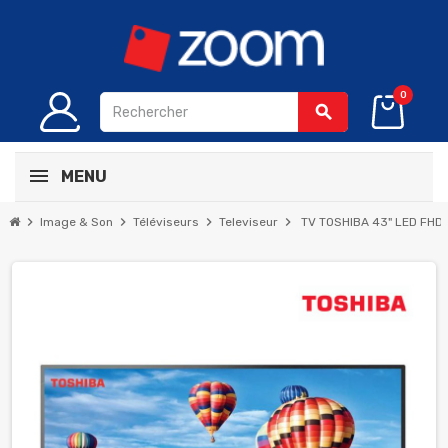
0
search
MENU
chevron_right
chevron_right
chevron_right
chevron_right
Image & Son
Téléviseurs
Televiseur
TV TOSHIBA 43" LED FHD -