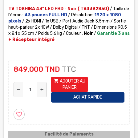
TV TOSHIBA 43" LED FHD - Noir ( TV43S2850)
/ Taille de
l'écran :
43 pouces FULL HD
/ Résolution:
1920 x 1080
pixels
/ 2x HDMI / 1x USB / Port Audio Jack 3.5mm /
Sortie
haut-parleur 2x 10W
/ Dolby Digital / TNT / Dimensions 90.5
x 8.1 x 55 cm / Poids 5.6 kg / Couleur :
Noir
/
Garantie 3 ans
+ Récepteur intégré
849,000 TND
TTC
shopping_cart
AJOUTER AU
PANIER
remove
add
ACHAT RAPIDE
favorite_border
Facilité de Paiements