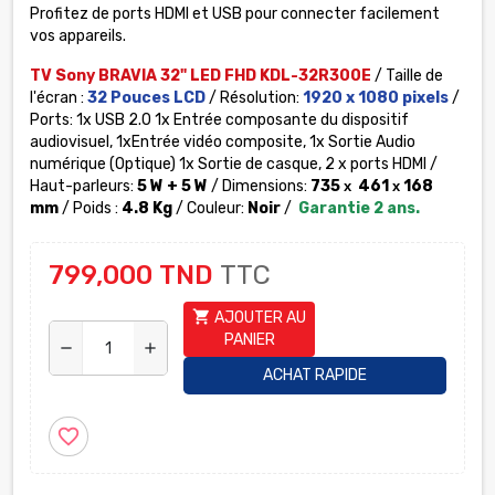
Profitez de ports HDMI et USB pour connecter facilement
vos appareils.
TV Sony BRAVIA 32" LED FHD KDL-32R300E
/ Taille de
l'écran :
32 Pouces LCD
/ Résolution:
1920 x 1080 pixels
/
Ports: 1x USB 2.0 1x Entrée composante du dispositif
audiovisuel, 1xEntrée vidéo composite, 1x Sortie Audio
numérique (Optique) 1x Sortie de casque, 2 x ports HDMI /
Haut-parleurs:
5 W + 5 W
/ Dimensions:
735
461
168
x
x
mm
/ Poids :
4.8 Kg
/ Couleur:
Noir
/
Garantie 2 ans.
799,000 TND
TTC
shopping_cart
AJOUTER AU
PANIER
remove
add
ACHAT RAPIDE
favorite_border