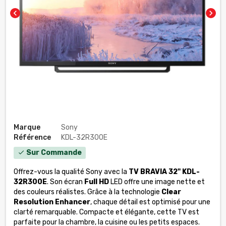
chevron_left
chevron_right
Marque
Sony
Référence
KDL-32R300E
Sur Commande
check
Offrez-vous la qualité Sony avec la
TV BRAVIA 32" KDL-
32R300E
. Son écran
Full HD
LED offre une image nette et
des couleurs réalistes. Grâce à la technologie
Clear
Resolution Enhancer
, chaque détail est optimisé pour une
clarté remarquable. Compacte et élégante, cette TV est
parfaite pour la chambre, la cuisine ou les petits espaces.