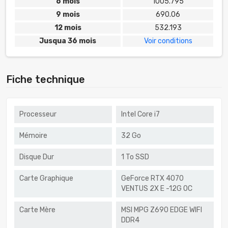
6 mois
1005.795
9 mois
690.06
12 mois
532.193
Jusqua 36 mois
Voir conditions
Fiche technique
Processeur
Intel Core i7
Mémoire
32 Go
Disque Dur
1 To SSD
Carte Graphique
GeForce RTX 4070
VENTUS 2X E -12G OC
Carte Mère
MSI MPG Z690 EDGE WIFI
DDR4