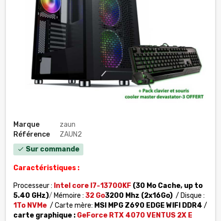
Marque
zaun
Référence
ZAUN2
Sur commande
check
Caractéristiques :
Processeur :
Intel core I7-13700KF
(30 Mo Cache, up to
5.40 GHz)
/
Mémoire :
32
Go
3200 Mhz (2x16Go)
/ Disque :
1To NVMe
/ Carte mère:
MSI MPG Z690 EDGE WIFI DDR4
/
carte graphique :
GeForce RTX 4070 VENTUS 2X E