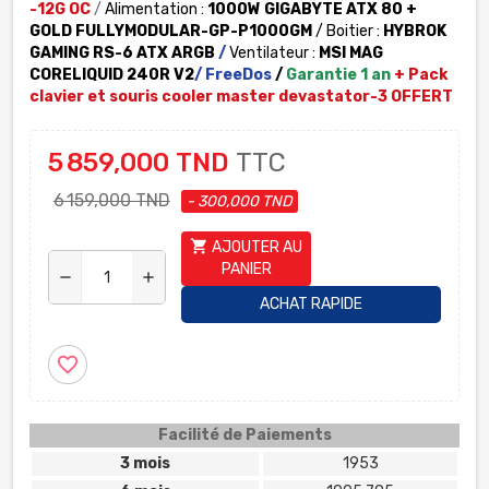
-12G OC
/
Alimentation :
1000W GIGABYTE ATX 80 +
GOLD FULLYMODULAR-GP-P1000GM
/ Boitier :
HYBROK
GAMING RS-6 ATX ARGB
/
Ventilateur :
MSI MAG
CORELIQUID 240R V2
/
FreeDos
/
Garantie 1 an
+
Pack
clavier et souris cooler master devastator-3 OFFERT
5 859,000 TND
TTC
6 159,000 TND
- 300,000 TND
shopping_cart
AJOUTER AU
PANIER
remove
add
ACHAT RAPIDE
favorite_border
Facilité de Paiements
3 mois
1953