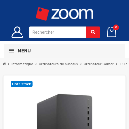
0
search
MENU
chevron_right
chevron_right
chevron_right
chevron_right
Informatique
Ordinateurs de bureaux
Ordinateur Gamer
PC d
Hors stock