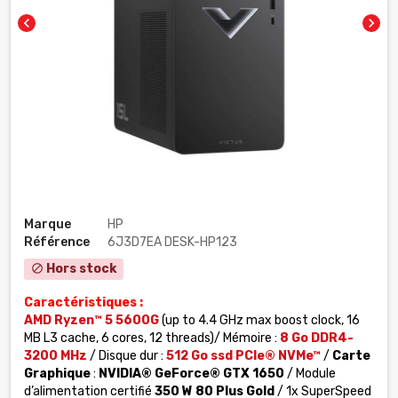
chevron_left
chevron_right
Marque
HP
Référence
6J3D7EA DESK-HP123
Hors stock
block
Caractéristiques :
AMD Ryzen™ 5 5600G
(up to 4.4 GHz max boost clock, 16
MB L3 cache, 6 cores, 12 threads)/ Mémoire :
8 Go DDR4-
3200 MHz
/ Disque dur :
512 Go ssd PCIe® NVMe™
/
Carte
Graphique
:
NVIDIA® GeForce® GTX 1650
/ Module
d’alimentation certifié
350 W 80 Plus Gold
/ 1x SuperSpeed