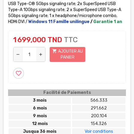
USB Type-C® 5Gbps signaling rate; 2x SuperSpeed USB
Type-A 10Gbps signaling rate; 2 x SuperSpeed USB Type-A
5Gbps signaling rate; 1 x headphone/microphone combo,
HDMi DVI /
Windows 11 Famille unilingue
/
Garantie 1 an
1 699,000 TND
TTC
shopping_cart
AJOUTER AU
remove
add
PANIER
favorite_border
Facilité de Paiements
3 mois
566.333
6 mois
291.662
9 mois
200.104
12 mois
154.326
Jusqua 36 mois
Voir conditions