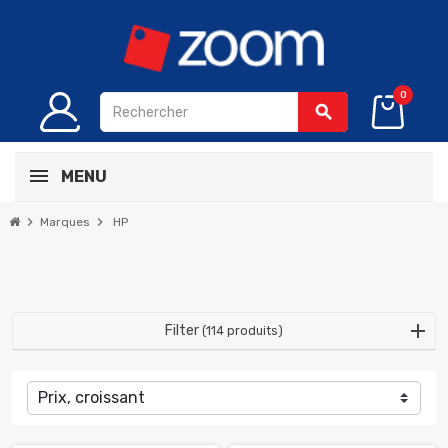
0
search
MENU
chevron_right
chevron_right
Marques
HP
Filter
(114 produits)
Prix, croissant