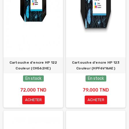
Cartouche d'encre HP 122
Cartouche d'encre HP 123
Couleur (CH562HE)
Couleur (HPF6V16AE)
En stock
En stock
72,000 TND
79,000 TND
ACHETER
ACHETER