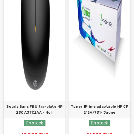
Souris Sans Fil Ultra-plate HP
Toner 1Prime adaptable HP CF
230 AJ7C2AA - Noir
212A/731- Jaune
En stock
En stock