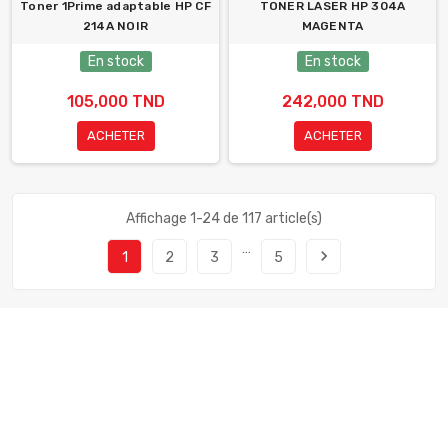
Toner 1Prime adaptable HP CF
TONER LASER HP 304A
214A NOIR
MAGENTA
En stock
En stock
105,000 TND
242,000 TND
ACHETER
ACHETER
Affichage 1-24 de 117 article(s)
…
navigate_next
1
2
3
5
À propos de ZOOM