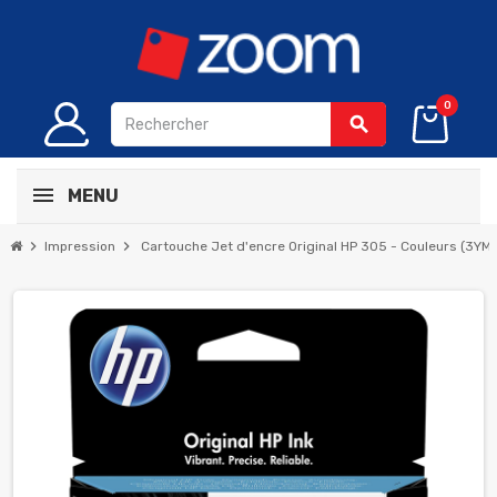
0
search
MENU
chevron_right
chevron_right
Impression
Cartouche Jet d'encre Original HP 305 - Couleurs (3YM