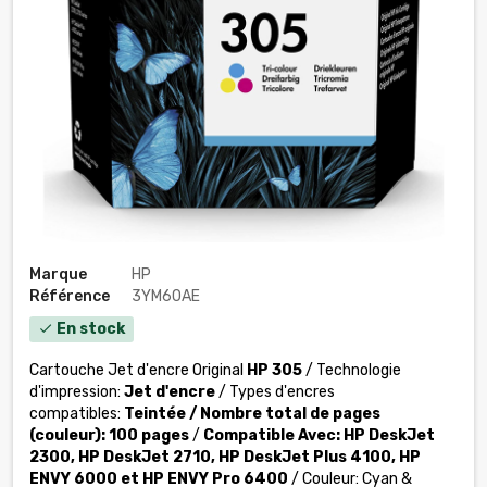
Marque
HP
Référence
3YM60AE
En stock
check
Cartouche Jet d'encre Original
HP 305
/ Technologie
d'impression:
Jet d'encre
/ Types d'encres
compatibles:
Teintée
/ Nombre total de pages
(couleur):
100 pages
/
Compatible Avec: HP DeskJet
2300, HP DeskJet 2710, HP DeskJet Plus 4100, HP
ENVY 6000 et HP ENVY Pro 6400
/ Couleur: Cyan &