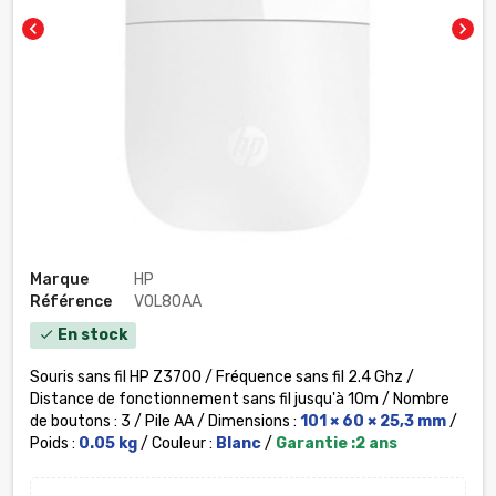
chevron_left
chevron_right
Marque
HP
Référence
V0L80AA
En stock
check
Souris sans fil HP Z3700 / Fréquence sans fil 2.4 Ghz /
Distance de fonctionnement sans fil jusqu'à 10m / Nombre
de boutons : 3 / Pile AA / Dimensions :
101 × 60 × 25,3 mm
/
Poids :
0.05 kg
/ Couleur :
Blanc
/
Garantie :2 ans