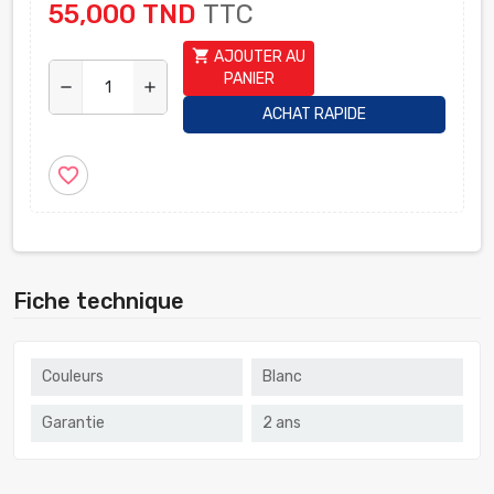
55,000 TND
TTC
shopping_cart
AJOUTER AU
PANIER
remove
add
ACHAT RAPIDE
favorite_border
Fiche technique
Couleurs
Blanc
Garantie
2 ans