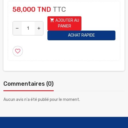
58,000 TND
TTC
shopping_cart
AJOUTER AU
PANIER
remove
add
ACHAT RAPIDE
favorite_border
Commentaires (0)
Aucun avis n'a été publié pour le moment.