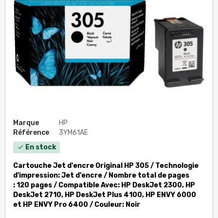
Marque
HP
Référence
3YM61AE
En stock
check
Cartouche Jet d'encre Original HP 305 / Technologie
d'impression: Jet d'encre / Nombre total de pages
: 120 pages / Compatible Avec: HP DeskJet 2300, HP
DeskJet 2710, HP DeskJet Plus 4100, HP ENVY 6000
et HP ENVY Pro 6400 / Couleur: Noir