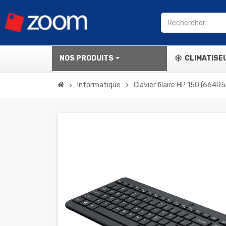
NOS PRODUITS
CLIMATISE
Informatique
Clavier filaire HP 150 (664R
chevron_right
chevron_right