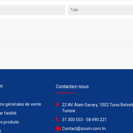
1 an
on
Contactez-nous
ons générales de vente
22 AV. Alain Savary, 1002 Tunis Belvéd
Tunisie
r facilité
31 300 553 - 58 490 221
s produits
Contact@zoom.com.tn
n