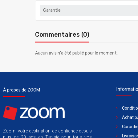
Garantie
Commentaires (0)
Aucun avis n'a été publié pour le moment.
Informati
À propos de ZOOM
Conditi
Achat pa
Garantie
Zoom, votre destination de confiance depuis
Livraiso
plus de 20 ans en Tunisie pour tous vos