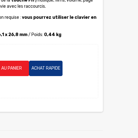
 de la
touche Fn
(musique, films, volume, page
 vie avec les raccourcis.
on requise :
vous pourrez utiliser le clavier en
6,1 x 26,8 mm
/ Poids:
0,44 kg
 AU PANIER
ACHAT RAPIDE