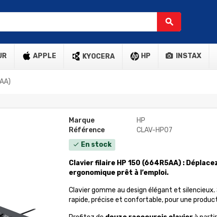
search
UR
APPLE
HP
INSTAX
KYOCERA
5AA)
Marque
HP
Référence
CLAV-HP07
En stock
check
Clavier filaire HP 150 (664R5AA) : Déplace
ergonomique prêt à l’emploi.
Clavier gomme au design élégant et silencieux.
rapide, précise et confortable, pour une produc