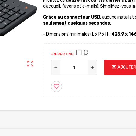
Profitez de
douze raccourcis clavier
à partir
d’accueil, favoris et e-mails). Simplifiez-vous la
Grâce au connecteur USB
, aucune installati
seulement quelques secondes
.
- Dimensions minimales (L x P x H):
425,9 x 14
TTC
44,000 TND
zoom_out_map
shopping_cart
AJOUTER
remove
add
favorite_border