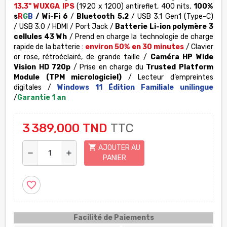
13.3" WUXGA IPS
(1920 x 1200) antireflet, 400 nits,
100%
s
R
G
B
/
Wi-Fi 6
/
Bluetooth 5.2
/ USB 3.1 Gen1 (Type-C)
/
USB 3.0
/ HDMI / Port Jack
/
Batterie Li-ion polymère 3
cellules 43 Wh
/ Prend en charge la technologie de charge
rapide de la batterie :
environ 50% en 30
minutes
/
Clavier
or rose, rétroéclairé, de grande taille
/
Caméra HP Wide
Vision HD 720p
/ Prise en charge du
Trusted Platform
Module
(TPM micrologiciel)
/
Lecteur d’empreintes
digitales
/
Windows 11 Édition Familiale unilingue
/
Garantie 1 an
3 389,000 TND
TTC
shopping_cart
AJOUTER AU
remove
add
PANIER
favorite_border
Facilité de Paiements