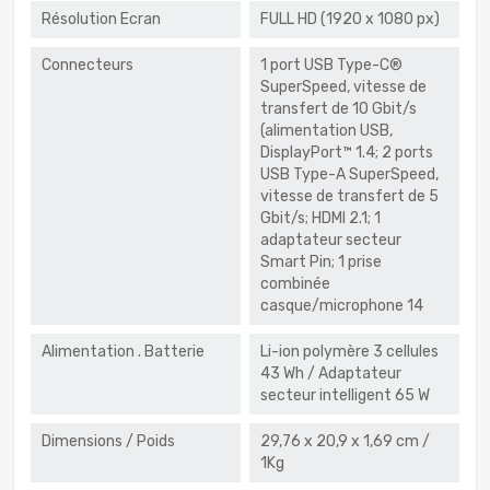
Résolution Ecran
FULL HD (1920 x 1080 px)
Connecteurs
1 port USB Type-C®
SuperSpeed, vitesse de
transfert de 10 Gbit/s
(alimentation USB,
DisplayPort™ 1.4; 2 ports
USB Type-A SuperSpeed,
vitesse de transfert de 5
Gbit/s; HDMI 2.1; 1
adaptateur secteur
Smart Pin; 1 prise
combinée
casque/microphone 14
Alimentation . Batterie
Li-ion polymère 3 cellules
43 Wh / Adaptateur
secteur intelligent 65 W
Dimensions / Poids
29,76 x 20,9 x 1,69 cm /
1Kg