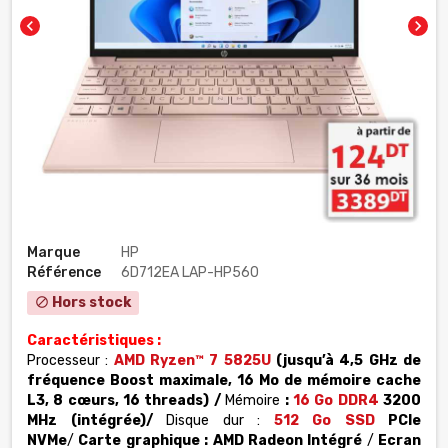
chevron_left
chevron_right
Marque
HP
Référence
6D712EA LAP-HP560
Hors stock
block
Caractéristiques :
Processeur :
AMD Ryzen™ 7 5825U
(jusqu’à 4,5 GHz de
fréquence Boost maximale, 16 Mo de mémoire cache
L3, 8 cœurs, 16
threads)
/
Mémoire
:
16 Go DDR4
3200
MHz (intégrée)/
Disque dur :
512 Go SSD
PCIe
NVMe
/
Carte graphique : AMD Radeon Intégré
/
Ecran