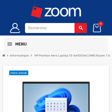
0
search
MENU
chevron_right
chevron_right
Informatique
HP Pavilion Aero Laptop 13-be1001nk | AMD Ryzen 7 582
Hors stock